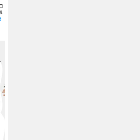
日
親
き