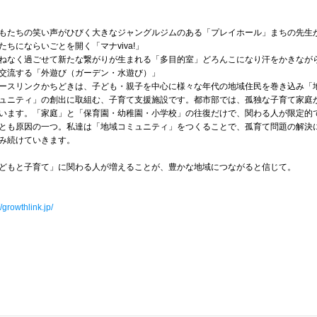
もたちの笑い声がひびく大きなジャングルジムのある「プレイホール」まちの先生
たちにならいごとを開く「マナviva!」
ねなく過ごせて新たな繋がりが生まれる「多目的室」どろんこになり汗をかきなが
交流する「外遊び（ガーデン・水遊び）」
ースリンクかちどきは、子ども・親子を中心に様々な年代の地域住民を巻き込み「
ュニティ」の創出に取組む、子育て支援施設です。都市部では、孤独な子育て家庭
います。「家庭」と「保育園・幼稚園・小学校」の往復だけで、関わる人が限定的
とも原因の一つ。私達は「地域コミュニティ」をつくることで、孤育て問題の解決
み続けていきます。
どもと子育て」に関わる人が増えることが、豊かな地域につながると信じて。
//growthlink.jp/