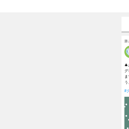
勝

グ
ま
う』
#