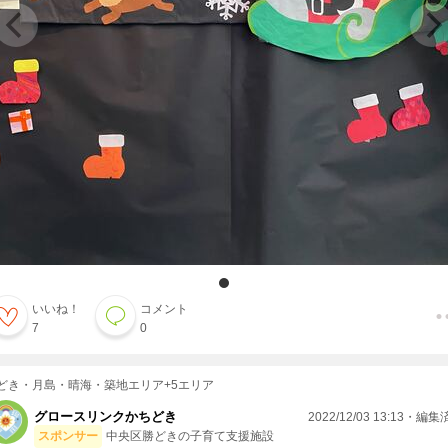
いいね！
コメント
7
0
どき・月島・晴海・築地エリア+5エリア
グロースリンクかちどき
2022/12/03 13:13・編
スポンサー
中央区勝どきの子育て支援施設