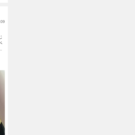
:09
じ
ベ
.