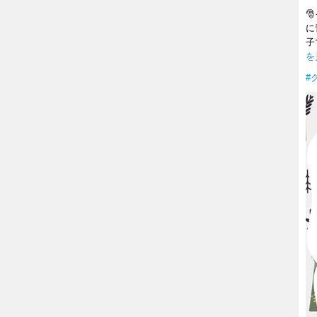

に
子
を
#