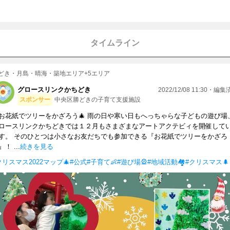
タイムライン
どき・月島・晴海・築地エリア+5エリア
グロースリンクかちどき
2022/12/08 11:30・編
スポンサー
中央区勝どきの子育て支援施設
お花紙でツリーをかざろう🎄 雨の日や寒い日もへっちゃらな子どもの遊び場
ロースリンクかちどきでは１２月もさまざまなアートアクテビィを開催して
す。 そのひとつは小さなお友だちでも参加できる『お花紙でツリーをかざろ
！ ...
続きを見る
クリスマス2022マップ🎄
#公式
#子育て👶
#遊び場🎡
#地域活動🏘
#クリスマス🌲