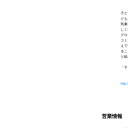
子ど
ども
気兼
しく
グロ
コミ
えて
るこ
り組
「子
http:
営業情報