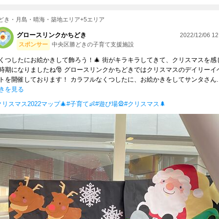
どき・月島・晴海・築地エリア+5エリア
グロースリンクかちどき
2022/12/06 12
スポンサー
中央区勝どきの子育て支援施設
くつしたにお絵かきして飾ろう！🎄 街がキラキラしてきて、クリスマスを感
時期になりましたね🎅 グロースリンクかちどきではクリスマスのデイリーイ
トを開催しております！ カラフルなくつしたに、お絵かきをしてサンタさん..
きを見る
クリスマス2022マップ🎄
#子育て👶
#遊び場🎡
#クリスマス🌲