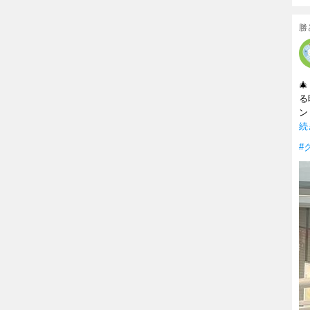
勝

る
ン
続
#