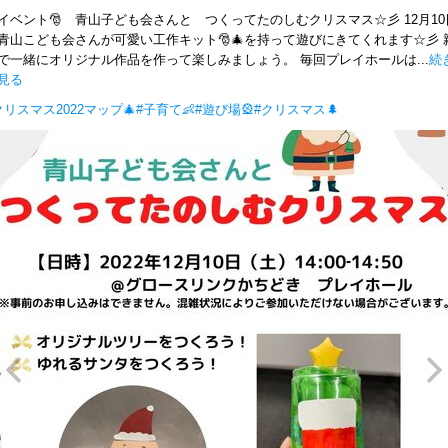
イベント🎅 青山子ども会さんと つくってたのしむクリスマス☆彡 12月10
青山こども会さんが可愛い工作キット🎅🎄を持って遊びにきてくれます☆彡 
で一緒にオリジナル作品を作って楽しみましょう。 毎回プレイホールは...
続
見る
クリスマス2022マップ🎄
#子育て👶
#遊び場🎡
#クリスマス🌲