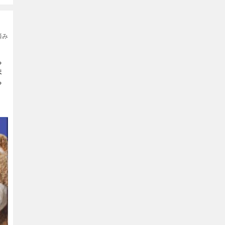
集済み
ち
ま
ち