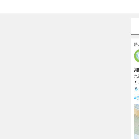
勝
期
れ
と
る
#