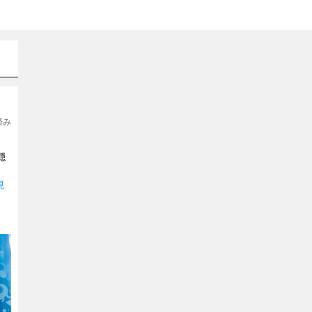
集済み
隠
見