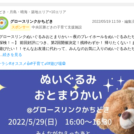
どき・月島・晴海・築地エリア+10エリア
グロースリンクかちどき
2022/05/19 11:59・編
スポンサー
中央区勝どきの子育て支援施設
グロースリンクぬいぐるみおとまりかい～夜のプレイホールをぬいぐるみた
探検！～】 前回好評につき、第2回開催決定！残枠わずか！ 帰りたくない！
遊びたい！！そんなお友達に代わって、みんなのお気に入りのぬいぐるみた
..
続きを見る
チラシ
#オススメ👍
#子育て👶
#遊び場🎡