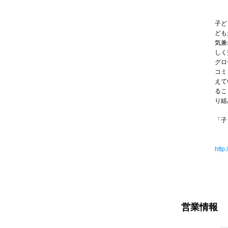
子ど
ども
気兼
しく
グロ
コミ
えて
るこ
り組
「子
http:
営業情報