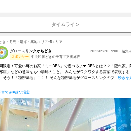
タイムライン
どき・月島・晴海・築地エリア+5エリア
グロースリンクかちどき
2022/05/20 19:00・編
スポンサー
中央区勝どきの子育て支援施設
間限定！可愛い苺のお家「ミニDEN」で遊べるよ❤︎ DENとは？？「隠れ家、
部屋」などの意味をもつ場所のこと。 みんながワクワクする言葉で表現する
、そう！「秘密基地」！！！ そんな秘密基地がグロースリンクのプ...
続きを
子育て👶
#遊び場🎡