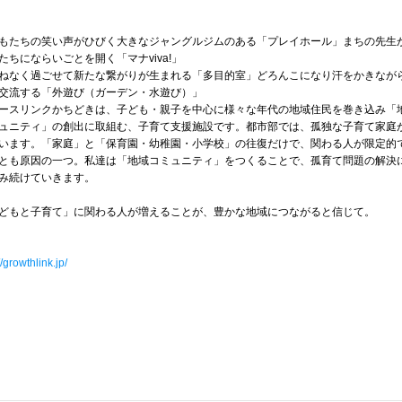
もたちの笑い声がひびく大きなジャングルジムのある「プレイホール」まちの先生
たちにならいごとを開く「マナviva!」
ねなく過ごせて新たな繋がりが生まれる「多目的室」どろんこになり汗をかきなが
交流する「外遊び（ガーデン・水遊び）」
ースリンクかちどきは、子ども・親子を中心に様々な年代の地域住民を巻き込み「
ュニティ」の創出に取組む、子育て支援施設です。都市部では、孤独な子育て家庭
います。「家庭」と「保育園・幼稚園・小学校」の往復だけで、関わる人が限定的
とも原因の一つ。私達は「地域コミュニティ」をつくることで、孤育て問題の解決
み続けていきます。
どもと子育て」に関わる人が増えることが、豊かな地域につながると信じて。
//growthlink.jp/