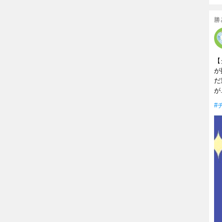
勝
【
が
だ
が.
#