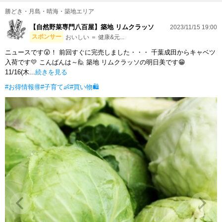
勝どき・月島・晴海・築地エリア
【自然野菜専門八百屋】築地 リムクラッソ
2023/11/15 19:00
スポンサー
おいしい ＝ 健康&元...
ニュースです😲！ 前回すぐに完売しました・・・ 千葉成田からキャベツ
入荷です💛 こんばんは～🙋 築地 リムクラッソの明日美です😁
11/16(木...
続きを見る
#お得情報🉐
#子育て👶
#買い物🛍