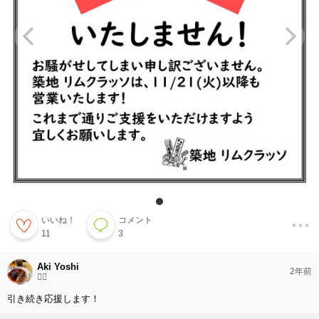
いいね！
コメント
11
3
Aki Yoshi
2年前
🏃‍♀️
引き続き応援します！