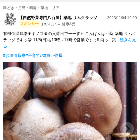
勝どき・月島・晴海・築地エリア
【自然野菜専門八百屋】築地 リムクラッソ
2023/11/04 19:00
スポンサー
おいしい ＝ 健康&元...
有機低温栽培🍄キノコ🍄の入荷日でーーす✨ こんばんは～🙋 築地 リムク
ラッソですっ😁 11/5(日)も10時～17時で営業ですっ‼️ 尚っ‼ 築...
続きを見
る
#お得情報🉐
#子育て👶
#買い物🛍