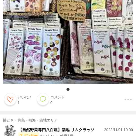
いいね！
コメント
1
0
勝どき・月島・晴海・築地エリア
【自然野菜専門八百屋】築地 リムクラッソ
2023/11/01 19:00
スポンサー
おいしい ＝ 健康&元...