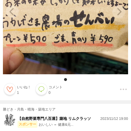
いいね！
コメント
1
0
勝どき・月島・晴海・築地エリア
【自然野菜専門八百屋】築地 リムクラッソ
2023/11/12 19:00
スポンサー
おいしい ＝ 健康&元...