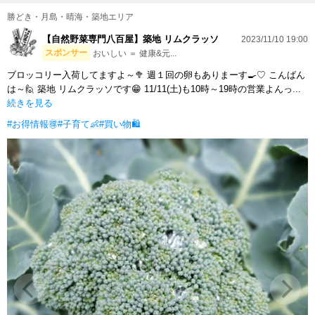
勝どき・月島・晴海・築地エリア
【自然野菜専門八百屋】築地 リムクラッソ
2023/11/10 19:00
スポンサー
おいしい ＝ 健康&元...
ブロッコリー入荷してますよ～🥦 週１回の卵もありまーす🍳♡ こんばん
は～🙋 築地 リムクラッソです😁 11/11(土)も10時～19時の営業よんっ...
続きを見る
#お得情報🉐
#子育て👶
#買い物🛍