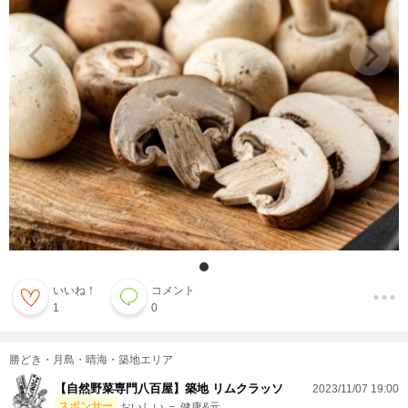
いいね！
コメント
1
0
勝どき・月島・晴海・築地エリア
【自然野菜専門八百屋】築地 リムクラッソ
2023/11/07 19:00
スポンサー
おいしい ＝ 健康&元...