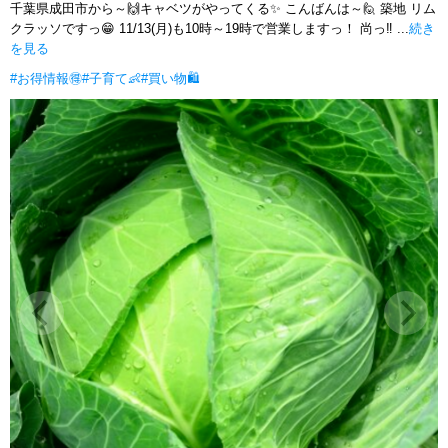
千葉県成田市から～🙌キャベツがやってくる✨ こんばんは～🙋 築地 リム
クラッソですっ😁 11/13(月)も10時～19時で営業しますっ！ 尚っ‼ ...
続き
を見る
#お得情報🉐
#子育て👶
#買い物🛍