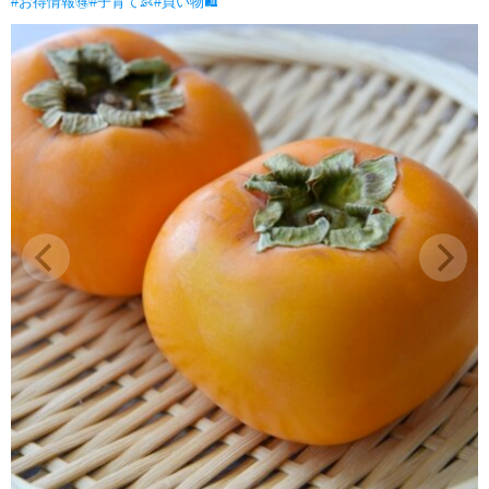
#お得情報🉐
#子育て👶
#買い物🛍