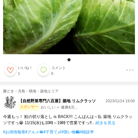
いいね！
コメント
1
0
勝どき・月島・晴海・築地エリア
【自然野菜専門八百屋】築地 リムクラッソ
2023/11/14 19:00
スポンサー
おいしい ＝ 健康&元...
今週もっ！ 鮭の切り落とし is BACK!!! こんばんは～🙋 築地 リムクラッ
ソですっ😁 11/15(水)も10時～19時で営業ですっ‼️...
続きを見る
#お得情報🉐
#グルメ🍔
#子育て👶
#買い物🛍
#雑談💬