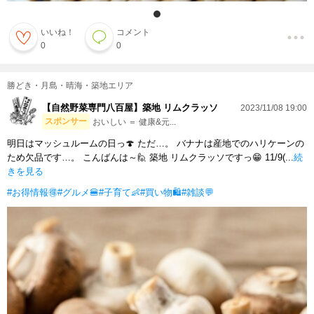
いいね！
コメント
0
0
勝どき・月島・晴海・築地エリア
【自然野菜専門八百屋】築地 リムクラッソ
2023/11/08 19:00
スポンサー
おいしい ＝ 健康&元...
明日はマッシュルームの日っ🍄 ただ…。 バナナは産地でのハリケーンの
ため欠品です…。 こんばんは～🙋 築地 リムクラッソですっ😁 11/9(...
続
きを見る
#お得情報🉐
#グルメ🍔
#子育て👶
#買い物🛍
#雑談💬