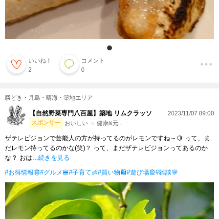
いいね！
コメント
2
0
勝どき・月島・晴海・築地エリア
【自然野菜専門八百屋】築地 リムクラッソ
2023/11/07 09:00
スポンサー
おいしい ＝ 健康&元...
ザテレビジョンで芸能人の方が持ってるのがレモンですね～🍋 って、ま
だレモン持ってるのかな(笑)？ って、まだザテレビジョンってあるのか
な？ おは...
続きを見る
#お得情報🉐
#グルメ🍔
#子育て👶
#買い物🛍
#遊び場🎡
#雑談💬