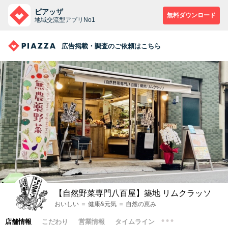
ピアッザ
無料ダウンロード
地域交流型アプリNo1
広告掲載・調査のご依頼はこちら
【自然野菜専門八百屋】築地 リムクラッソ
おいしい ＝ 健康&元気 ＝ 自然の恵み
店舗情報
こだわり
営業情報
タイムライン