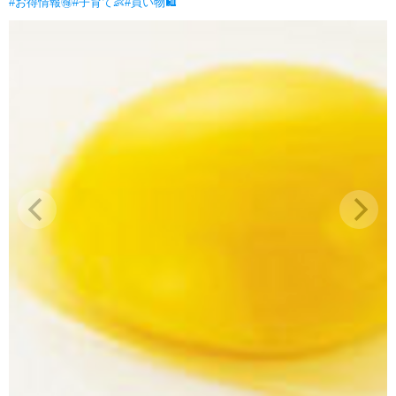
#お得情報🉐
#子育て👶
#買い物🛍