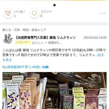
いいね！
コメント
1
0
勝どき・月島・晴海・築地エリア
【自然野菜専門八百屋】築地 リムクラッソ
2023/11/02 19:00
スポンサー
おいしい ＝ 健康&元...
こんばんは😆 築地 リムクラッソの明日美です💛 11/3(金)も10時～17時で
営業ですっ‼️ 祝日ですので17時まで営業です🙌 さて、リムクラッ...
続き
を見る
#お得情報🉐
#子育て👶
#買い物🛍