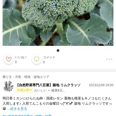
いいね！
コメント
0
0
勝どき・月島・晴海・築地エリア
【自然野菜専門八百屋】築地 リムクラッソ
2023/11/09 19:00
スポンサー
おいしい ＝ 健康&元...
明日香ミカン🍊ひらたね柿・国産レモン 葉物も根菜もキノコもたくさん
入荷します♪ 入荷てんこもりの金曜日っ(*‘∀‘)💕 築地 リムクラッソですっ
😁 ...
続きを見る