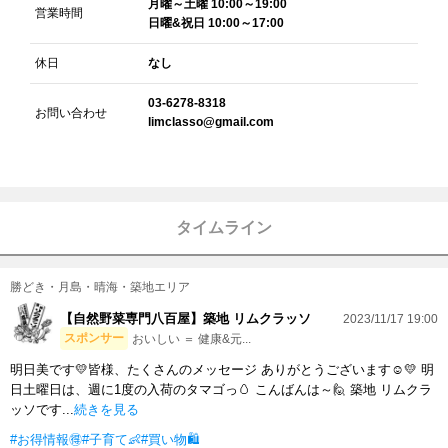
月曜～土曜 10:00～19:00
営業時間
日曜&祝日 10:00～17:00
休日
なし
03-6278-8318
お問い合わせ
limclasso@gmail.com
タイムライン
勝どき・月島・晴海・築地エリア
【自然野菜専門八百屋】築地 リムクラッソ
2023/11/17 19:00
スポンサー
おいしい ＝ 健康&元...
明日美です💛皆様、たくさんのメッセージ ありがとうございます☺💛 明
日土曜日は、週に1度の入荷のタマゴっ🥚 こんばんは～🙋 築地 リムクラ
ッソです...
続きを見る
#お得情報🉐
#子育て👶
#買い物🛍