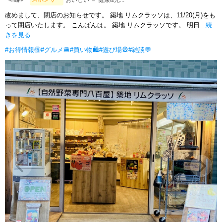
改めまして、閉店のお知らせです。 築地 リムクラッソは、11/20(月)をも
って閉店いたします。 こんばんは。 築地 リムクラッソです。 明日...
続
きを見る
#お得情報🉐
#グルメ🍔
#買い物🛍
#遊び場🎡
#雑談💬