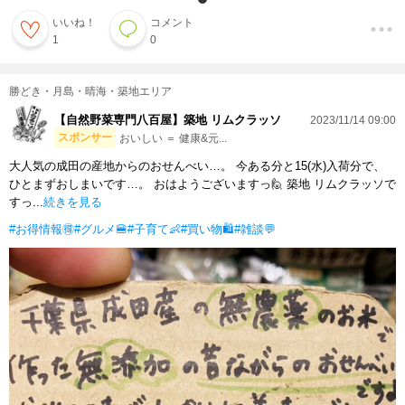
いいね！
コメント
1
0
勝どき・月島・晴海・築地エリア
【自然野菜専門八百屋】築地 リムクラッソ
2023/11/14 09:00
スポンサー
おいしい ＝ 健康&元...
大人気の成田の産地からのおせんべい…。 今ある分と15(水)入荷分で、
ひとまずおしまいです…。 おはようございますっ🙋 築地 リムクラッソで
すっ...
続きを見る
#お得情報🉐
#グルメ🍔
#子育て👶
#買い物🛍
#雑談💬