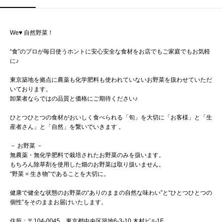
We♥ 自然野菜！
“食”のプロが毎日使うホントに安心安全な食材をお店でもご家庭でもお気軽
に♪
東京築地を拠点に農薬も化学肥料も使われていないお野菜を扱わせていただ
いております。
卸業者ならではの品質と価格にご期待ください♪
ひとつひとつの食材がおいしく食べられる「旬」を大切に「お客様」と「生
産者さん」と「自然」を繋いでいきます 。
－ お野菜 －
無農薬・無化学肥料で栽培されたお野菜のみを扱います。
もちろん除草剤を使用した畑のお野菜は取り扱いません。
“野菜 = 生き物”であることを大切に。
健康で健全な状態のお野菜の“ありのままの自然な味わい”と“ひとつひとつの
個性”をそのままお届けいたします。
住所：〒104-0045 東京都中央区築地6-3-10 木村ビル1F