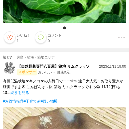
いいね！
コメント
1
0
勝どき・月島・晴海・築地エリア
【自然野菜専門八百屋】築地 リムクラッソ
2023/11/11 19:00
スポンサー
おいしい ＝ 健康&元...
有機低温栽培🍄キノコ🍄の入荷日でーーす✨ 連日大人気！お取り置きが
確実ですよ🌟 こんばんは～🙋 築地 リムクラッソですっ😁 11/12(日)も
10...
続きを見る
#お得情報🉐
#子育て👶
#買い物🛍