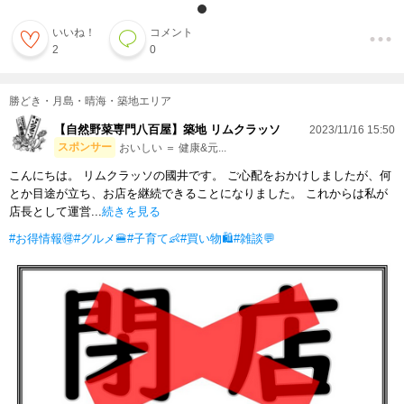
いいね！
コメント
2
0
勝どき・月島・晴海・築地エリア
【自然野菜専門八百屋】築地 リムクラッソ
2023/11/16 15:50
スポンサー
おいしい ＝ 健康&元...
こんにちは。 リムクラッソの國井です。 ご心配をおかけしましたが、何
とか目途が立ち、お店を継続できることになりました。 これからは私が
店長として運営...
続きを見る
#お得情報🉐
#グルメ🍔
#子育て👶
#買い物🛍
#雑談💬