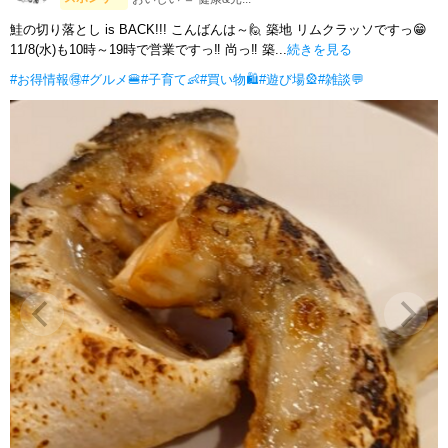
鮭の切り落とし is BACK!!! こんばんは～🙋 築地 リムクラッソですっ😁
11/8(水)も10時～19時で営業ですっ‼️ 尚っ‼ 築...
続きを見る
#お得情報🉐
#グルメ🍔
#子育て👶
#買い物🛍
#遊び場🎡
#雑談💬