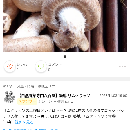
いいね！
コメント
1
0
勝どき・月島・晴海・築地エリア
【自然野菜専門八百屋】築地 リムクラッソ
2023/11/03 19:00
スポンサー
おいしい ＝ 健康&元...
リムクラッソの土曜日といえば～～？ 週に1度の入荷のタマゴっ🥚 バッ
チリ入荷してますよ～🚚 こんばんは～🙋 築地 リムクラッソです😁
11/4(...
続きを見る