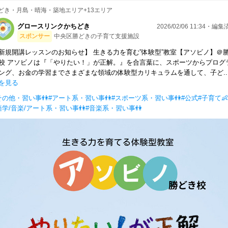
どき・月島・晴海・築地エリア+13エリア
グロースリンクかちどき
2026/02/06 11:34・編
スポンサー
中央区勝どきの子育て支援施設
新規開講レッスンのお知らせ】 生きる力を育む”体験型”教室【アソビノ】＠
校 アソビノは『「やりたい！」が正解。』を合言葉に、スポーツからプログ
ング、お金の学習までさまざまな領域の体験型カリキュラムを通して、子ど..
を見る
その他・習い事👫
#アート系・習い事👫
#スポーツ系・習い事👫
#公式
#子育て👶
語学/音楽/アート系・習い事👫
#音楽系・習い事👫