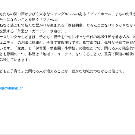
もたちの笑い声がひびく大きなジャングルジムのある「プレイホール」まちの先生
たちにならいごとを開く「マナviva!」
ねなく過ごせて新たな繋がりが生まれる「多目的室」どろんこになり汗をかきなが
交流する「外遊び（ガーデン・水遊び）」
ースリンクかちどきは、子ども・親子を中心に様々な年代の地域住民を巻き込み「
ュニティ」の創出に取組む、子育て支援施設です。都市部では、孤独な子育て家庭
います。「家庭」と「保育園・幼稚園・小学校」の往復だけで、関わる人が限定的
とも原因の一つ。私達は「地域コミュニティ」をつくることで、孤育て問題の解決
み続けていきます。
どもと子育て」に関わる人が増えることが、豊かな地域につながると信じて。
//growthlink.jp/