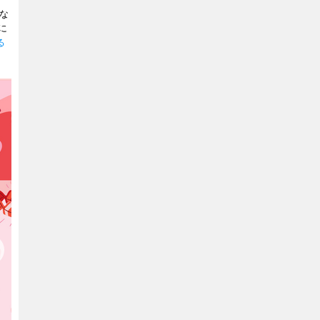
んな
に
る