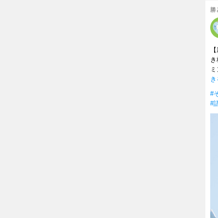
勝
【
き
ミ
き
#
#