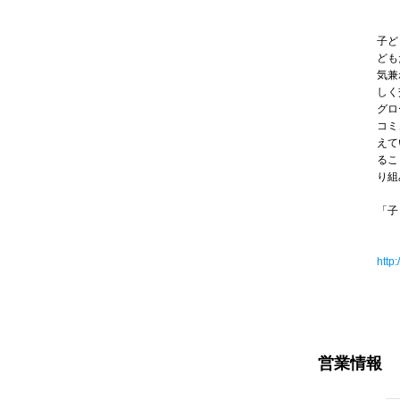
子ど
ども
気兼
しく
グロ
コミ
えて
るこ
り組
「子
http:
営業情報