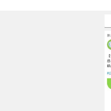
勝
【
惑
鎖
#