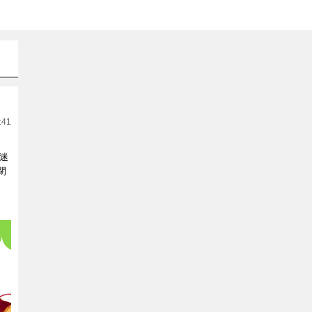
:41
迷
閉