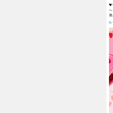

へ
遊
#