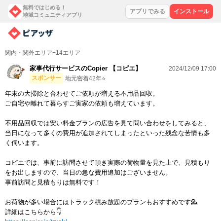
無料ではじめる！
アプリでみる
インストール
地域コミュニティアプリ
関内・関外エリア+14エリア
家事代行サービスのCopier 【コピエ】
2024/12/09 17:00
スポンサー
地元密着42年⭐️
年末の大掃除と合わせてご依頼が増える不用品回収。
ご自宅や離れて暮らすご実家の依頼も増えています。
不用品回収では安い料金プランの広告を見て問い合わせをしてみると、
当日になって多くの費用が追加されてしまったといった残念な苦情も多
く伺います。
コピエでは、事前に訪問させて頂き実際の荷物量を見た上で、見積もり
をお出しますので、当日の急な費用追加はございません。
事前訪問と見積もりは無料です！
お荷物が多い場合にはトラック積み放題のプランもおすすめです💁
詳細はこちらから👇