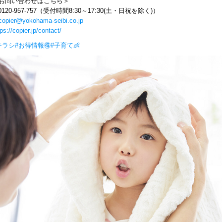
お問い合わせはこちら＞
️0120-957-757（受付時間8:30～17:30(土・日祝を除く)）
copier@yokohama-seibi.co.jp
tps://copier.jp/contact/
チラシ
#お得情報🉐
#子育て👶