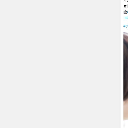
＜
☎
📩
ht
#