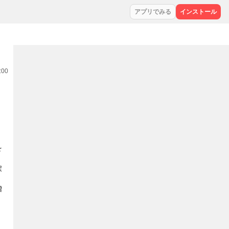
アプリでみる
インストール
:00
を
戻
増