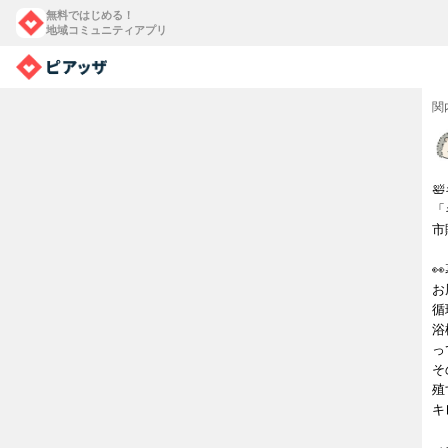
無料ではじめる！
地域コミュニティアプリ
関

「
市

お
循
浴
っ
そ
殖
キ