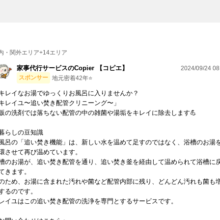
内・関外エリア+14エリア
家事代行サービスのCopier 【コピエ】
2024/09/24 08
スポンサー
地元密着42年⭐️
キレイなお湯でゆっくりお風呂に入りませんか？
キレイユ〜追い焚き配管クリニーング〜」
販の洗剤では落ちない配管の中の雑菌や湯垢をキレイに除去します💪
暮らしの豆知識
風呂の「追い焚き機能」は、新しい水を温めて足すのではなく、浴槽のお湯
環させて再び温めています。
槽のお湯が、追い焚き配管を通り、追い焚き釜を経由して温められて浴槽に
てきます。
のため、お湯に含まれた汚れや菌など配管内部に残り、どんどん汚れも菌も
するのです。
レイユはこの追い焚き配管の洗浄を専門とするサービスです。