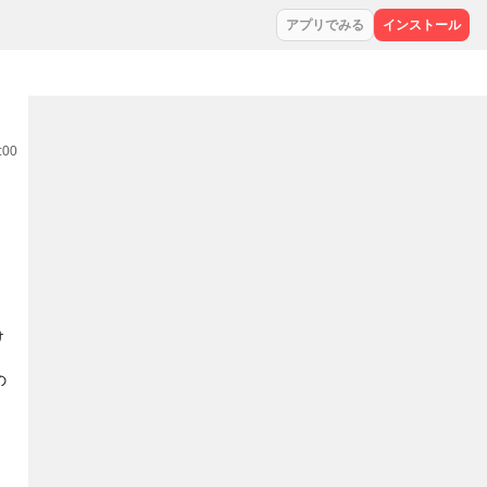
アプリでみる
インストール
:00
け
の