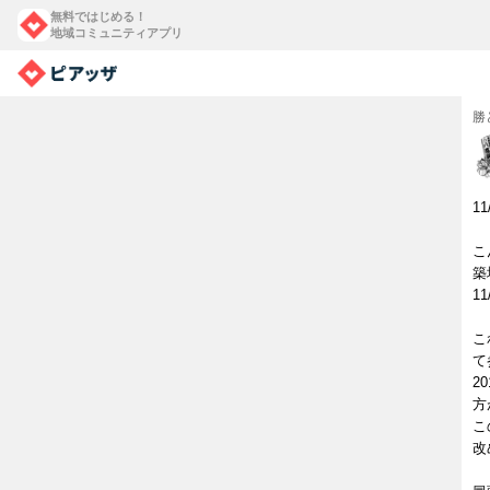
無料ではじめる！
地域コミュニティアプリ
勝
1
こ
築
1
こ
て
2
方
こ
改