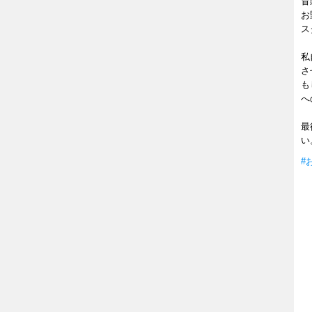
冒
お
ス
私
さ
も
へ
最
い
#