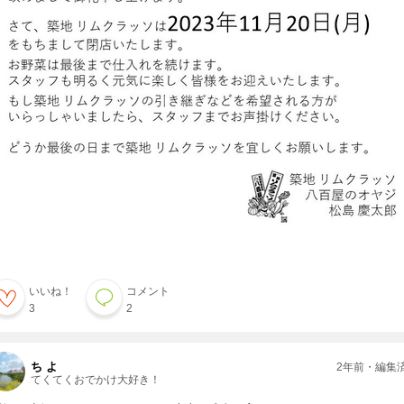
いいね！
コメント
3
2
ち よ
2年前・編集
てくてくおでかけ大好き！