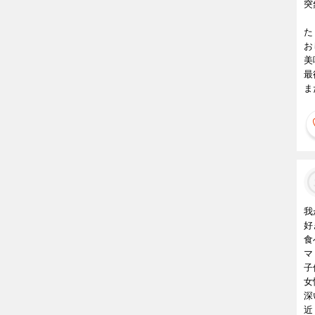
突
た
お
美
最
ま
我
好
食
マ
子
女
深
近