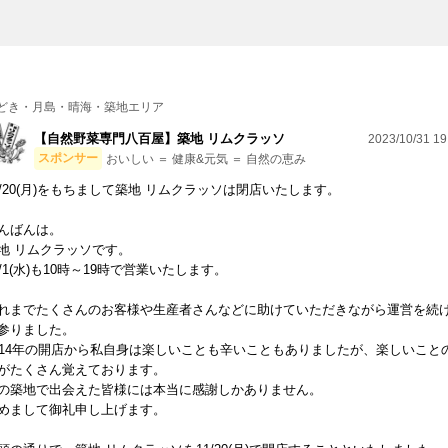
どき・月島・晴海・築地エリア
【自然野菜専門八百屋】築地 リムクラッソ
2023/10/31 19
スポンサー
おいしい ＝ 健康&元気 ＝ 自然の恵み
1/20(月)をもちまして築地 リムクラッソは閉店いたします。
んばんは。
地 リムクラッソです。
1/1(水)も10時～19時で営業いたします。
れまでたくさんのお客様や生産者さんなどに助けていただきながら運営を続
参りました。
014年の開店から私自身は楽しいことも辛いこともありましたが、楽しいこと
がたくさん覚えております。
の築地で出会えた皆様には本当に感謝しかありません。
めまして御礼申し上げます。