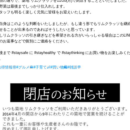
頭の通りで、築地 リムクラッソを11/20(月)で閉店することといたしました。
野菜は最後までしっかり仕入れします。
タッフも明るく楽しく元気に皆様をお迎えいたします。
自身はこのような判断をいたしましたが、もし違う形でもリムクラッソを継
せることが出来るのであればそうしたいと思っています。
しリムクラッソの引き継ぎなどを希望される方がいらっしゃる場合はこのLIN
のお返事などで個別にご連絡をください。
後まで #staysafe に #stayhealthy で #staythinking にお買い物をお楽しみく
。
お得情報🉐
#グルメ🍔
#子育て👶
#買い物🛍
#雑談💬