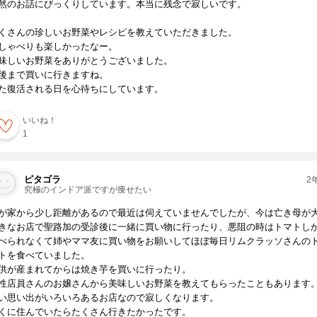
然のお話にびっくりしています。本当に残念で寂しいです。
くさんの珍しいお野菜やレシピを教えていただきました。
しゃべりも楽しかったなー。
味しいお野菜をありがとうございました。
後まで買いに行きますね。
た復活される日を心待ちにしています。
いいね！
1
ピタゴラ
2
究極のインドア派ですが痩せたい
が家から少し距離があるので最近は伺えていませんでしたが、今は亡き母が
きなお店で聖路加の受診後に一緒に買い物に行ったり、悪阻の時はトマトし
べられなくて姉やママ友に買い物をお願いしてほぼ毎日リムクラッソさんの
トを食べていました。
供が産まれてからは焼き芋を買いに行ったり。
性店員さんのお嬢さんから美味しいお野菜を教えてもらったこともあります
い思い出がいろいろあるお店なので寂しくなります。
くに住んでいたらたくさん行きたかったです。