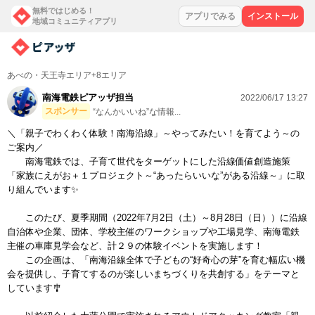
無料ではじめる！
アプリでみる
インストール
地域コミュニティアプリ
あべの・天王寺エリア+8エリア
南海電鉄ピアッザ担当
2022/06/17 13:27
スポンサー
“なんかいいね”な情報...
＼「親子でわくわく体験！南海沿線」～やってみたい！を育てよう～の
ご案内／
南海電鉄では、子育て世代をターゲットにした沿線価値創造施策
「家族にえがお＋１プロジェクト～“あったらいいな”がある沿線～」に取
り組んでいます✨
このたび、夏季期間（2022年7月2日（土）～8月28日（日））に沿線
自治体や企業、団体、学校主催のワークショップや工場見学、南海電鉄
主催の車庫見学会など、計２９の体験イベントを実施します！
この企画は、「南海沿線全体で子どもの“好奇心の芽”を育む幅広い機
会を提供し、子育てするのが楽しいまちづくりを共創する」をテーマと
しています🎐