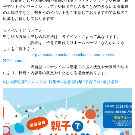
以前紹介した大蓮公園で実施されるアウトドアクッキング教室「親
子でソトメシワークショップ」や日頃立ち入ることができない南海電鉄
の工場見学など、数多くのイベントをご用意しておりますので皆様のご
応募をお待ちしております💯
＜イベントについて＞
申し込み方法：申し込み方法は、各イベントによって異なります。
詳細は、子育て世代向けホームページ「なんかいくら
し」をご覧下さい。
http://kosodate.nankai-ensenkachi.com/event/w-
2022summer
※新型コロナウイルス感染症の拡大状況や天候等の理由
により、日時・内容等の変更や中止となる場合があります。
#お得情報🉐
#オススメ👍
#募集📢
#地域活動🏘
#子育て👶
#遊び場🎡