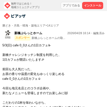
無料ではじめる！
アプリでみる
インストール
地域コミュニティアプリ
勝どき・月島・晴海・築地エリア+14エリア
新橋ぷらっとホーム
2026/04/28 16:14・編集済み
スポンサー
新橋ぷらっとホームの取...
5/3(日) cafe 0_0さんの1日カフェ☕️
新橋チャレンジキッチン制度を利用した、
1日カフェが開店いたします🎉
前回も大人気だった、
お茶の香りや温度の変化もゆっくり楽しめる
cafe 0_0さんの1日カフェ☺️
今回も地元名店とのコラボ企画や、
新たなメニューも登場しますのでお楽しみに🙌
こだわりの1杯を味わいながら、