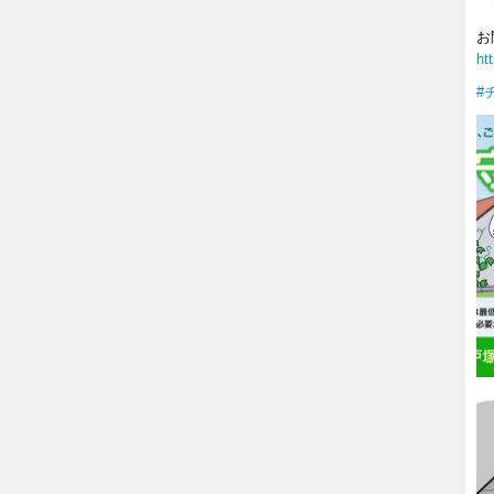
お
ht
#