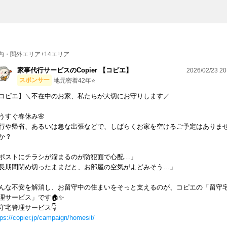
内・関外エリア+14エリア
家事代行サービスのCopier 【コピエ】
2026/02/23 20
スポンサー
地元密着42年⭐️
コピエ】＼不在中のお家、私たちが大切にお守りします／
うすぐ春休み🌸
行や帰省、あるいは急な出張などで、しばらくお家を空けるご予定はありま
か？
ポストにチラシが溜まるのが防犯面で心配…」
長期間閉め切ったままだと、お部屋の空気がよどみそう…」
んな不安を解消し、お留守中の住まいをそっと支えるのが、コピエの「留守
理サービス」です🏠✨
守宅管理サービス👇
tps://copier.jp/campaign/homesit/