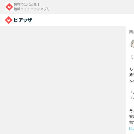
無料ではじめる！
地域コミュニティアプリ
関
【
も
旅
ん
「
「
そ
管
留
ht