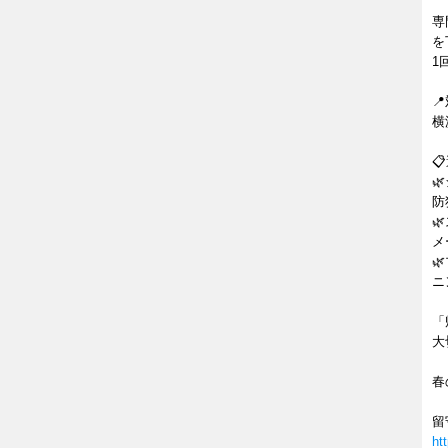
専
を
1

横


防

メ

ニ
「
大
春
留
ht