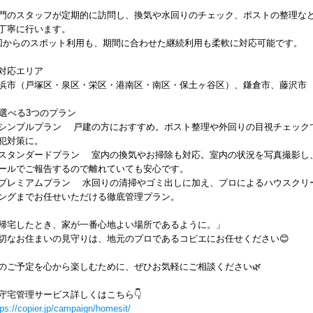
門のスタッフが定期的に訪問し、換気や水回りのチェック、ポストの整理な
丁寧に行います。
回からのスポット利用も、期間に合わせた継続利用も柔軟に対応可能です。
対応エリア
浜市（戸塚区・泉区・栄区・港南区・南区・保土ヶ谷区）、鎌倉市、藤沢市
選べる3つのプラン
シンプルプラン 戸建の方におすすめ。ポスト整理や外回りの目視チェック
犯対策に。
スタンダードプラン 室内の換気やお掃除も対応。室内の状況を写真撮影し
ールでご報告するので離れていても安心です。
プレミアムプラン 水回りの清掃やゴミ出しに加え、プロによるハウスクリ
ングまでお任せいただける徹底管理プラン。
帰宅したとき、家が一番心地よい場所であるように。」
切なお住まいの見守りは、地元のプロであるコピエにお任せください😊
のご予定を心から楽しむために、ぜひお気軽にご相談ください🌿
守宅管理サービス詳しくはこちら👇
tps://copier.jp/campaign/homesit/