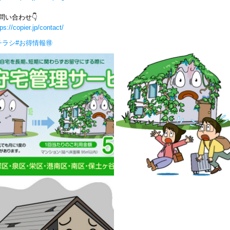
問い合わせ👇
tps://copier.jp/contact/
チラシ
#お得情報🉐