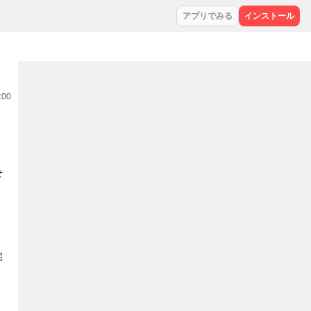
アプリでみる
インストール
:00
せ
宅