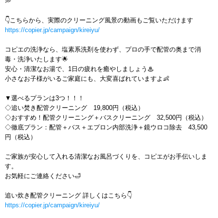
💭
👇こちらから、実際のクリーニング風景の動画もご覧いただけます
https://copier.jp/campaign/kireiyu/
コピエの洗浄なら、塩素系洗剤を使わず、プロの手で配管の奥まで消
毒・洗浄いたします🌟
安心・清潔なお湯で、1日の疲れを癒やしましょう♨
小さなお子様がいるご家庭にも、大変喜ばれていますよ👶
▼選べるプランは3つ！！！
◇追い焚き配管クリーニング 19,800円（税込）
◇おすすめ！配管クリーニング＋バスクリーニング 32,500円（税込）
◇徹底プラン：配管＋バス＋エプロン内部洗浄＋鏡ウロコ除去 43,500
円（税込）
ご家族が安心して入れる清潔なお風呂づくりを、コピエがお手伝いしま
す。
お気軽にご連絡ください🛁
追い炊き配管クリーニング 詳しくはこちら👇
https://copier.jp/campaign/kireiyu/