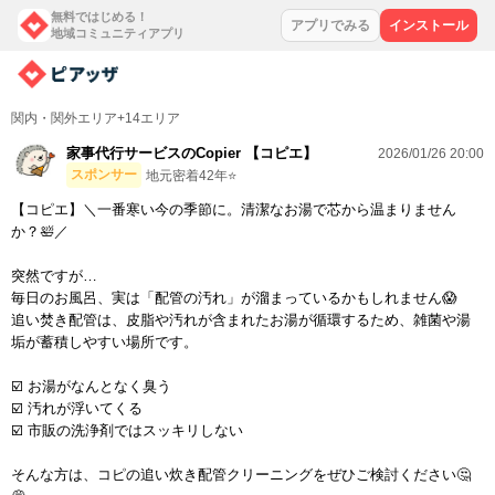
無料ではじめる！
アプリでみる
インストール
地域コミュニティアプリ
関内・関外エリア+14エリア
家事代行サービスのCopier 【コピエ】
2026/01/26 20:00
スポンサー
地元密着42年⭐️
【コピエ】＼一番寒い今の季節に。清潔なお湯で芯から温まりません
か？🛀／
突然ですが…
毎日のお風呂、実は「配管の汚れ」が溜まっているかもしれません😱
追い焚き配管は、皮脂や汚れが含まれたお湯が循環するため、雑菌や湯
垢が蓄積しやすい場所です。
☑️ お湯がなんとなく臭う
☑️ 汚れが浮いてくる
☑️ 市販の洗浄剤ではスッキリしない
そんな方は、コピの追い炊き配管クリーニングをぜひご検討ください🤔