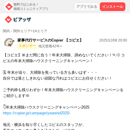
無料ではじめる！
アプリでみる
インストール
地域コミュニティアプリ
関内・関外エリア+14エリア
家事代行サービスのCopier 【コピエ】
2025/12/08 20:00
スポンサー
地元密着42年⭐️
【コピエ】🚨まだ間に合う！年末大掃除、諦めないでください！🏃💨 コ
ピエの年末大掃除ハウスクリーニングキャンペーン！
🗓️ 年末が迫り、大掃除を焦っている方も多いはず・・・
自分では落としきれない頑固な汚れはコピエにお任せください！
ご予約枠も残りわずか！年末大掃除ハウスクリーニングキャンペーンを
ご紹介します🧼
👇年末大掃除ハウスクリーニングキャンペーン2025
https://copier.jp/campaign/yearend2025/
地元・横浜を知り尽くしたコピエのスタッフが、