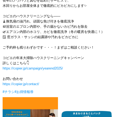
長年のノウハウと真心を込めたサービスで、
水回りからお部屋全体まで徹底的にピカピカにします✨
コピエのハウスクリーニングなら――
🧹換気扇の油汚れ、頑固な焦げ付きを徹底洗浄
🛀浴室のエプロン内部や、手の届かないカビ汚れを除去
🌿エアコン内部のホコリ、カビを徹底洗浄（冬の暖房を快適に！）
🪟 窓ガラス・サッシの結露跡や汚れをピカピカに
ご予約枠も残りわずかです・・・！まずはご相談ください！
コピエの年末大掃除ハウスクリーニングキャンペーン
詳しくはこちら👇
https://copier.jp/campaign/yearend2025/
お問い合わせ
https://copier.jp/contact/
#チラシ
#お得情報🉐