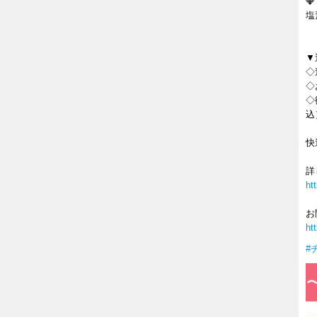
💎
塩
▼
◇
◇
◇
込
快
詳
ht
お
ht
#