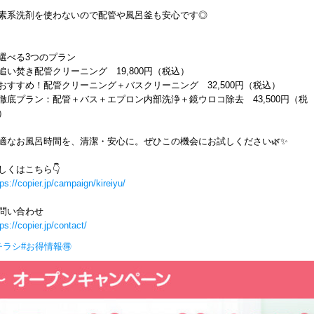
素系洗剤を使わないので配管や風呂釜も安心です◎
選べる3つのプラン
追い焚き配管クリーニング 19,800円（税込）
おすすめ！配管クリーニング＋バスクリーニング 32,500円（税込）
徹底プラン：配管＋バス＋エプロン内部洗浄＋鏡ウロコ除去 43,500円（税
）
適なお風呂時間を、清潔・安心に。ぜひこの機会にお試しください🌿✨
しくはこちら👇
tps://copier.jp/campaign/kireiyu/
問い合わせ
tps://copier.jp/contact/
チラシ
#お得情報🉐