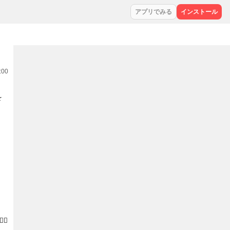
アプリでみる
インストール
:00
を
。
♀️