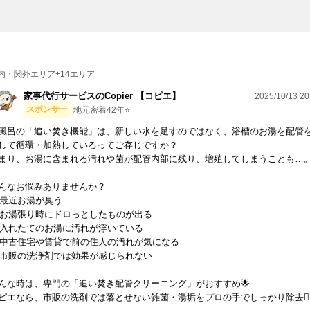
内・関外エリア+14エリア
家事代行サービスのCopier 【コピエ】
2025/10/13 20
スポンサー
地元密着42年⭐️
風呂の「追い焚き機能」は、新しい水を足すのではなく、浴槽のお湯を配管
して循環・加熱しているってご存じですか？
まり、お湯に含まれる汚れや菌が配管内部に残り、増殖してしまうことも…
んなお悩みありませんか？
️ 最近お湯が臭う
️ お湯張り時にドロっとしたものが出る
️ 入れたてのお湯に汚れが浮いている
️ 中古住宅や賃貸で前の住人の汚れが気になる
️ 市販の洗浄剤では効果が感じられない
んな時は、専門の「追い焚き配管クリーニング」がおすすめ🌟
ピエなら、市販の洗剤では落とせない雑菌・湯垢をプロの手でしっかり除去🙆🏽‍