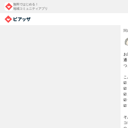
無料ではじめる！
地域コミュニティアプリ
関
お
通
つ
こ
☑
☑
☑
☑
☑
そ
コ