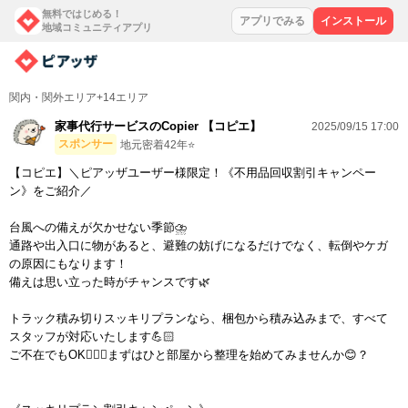
無料ではじめる！
アプリでみる
インストール
地域コミュニティアプリ
関内・関外エリア+14エリア
家事代行サービスのCopier 【コピエ】
2025/09/15 17:00
スポンサー
地元密着42年⭐️
【コピエ】＼ピアッザユーザー様限定！《不用品回収割引キャンペー
ン》をご紹介／
台風への備えが欠かせない季節⛈️
通路や出入口に物があると、避難の妨げになるだけでなく、転倒やケガ
の原因にもなります！
備えは思い立った時がチャンスです🌿
トラック積み切りスッキリプランなら、梱包から積み込みまで、すべて
スタッフが対応いたします💪🏻
ご不在でもOK🙆🏻‍♀️まずはひと部屋から整理を始めてみませんか😊？