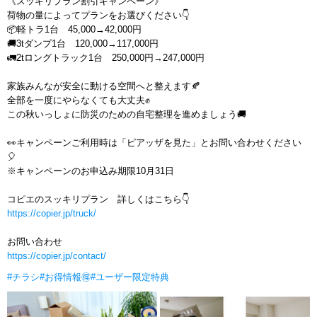
《スッキリプラン割引キャンペーン》
荷物の量によってプランをお選びください👇
📦軽トラ1台 45,000→42,000円
🚚3tダンプ1台 120,000→117,000円
🚛2tロングトラック1台 250,000円→247,000円
家族みんなが安全に動ける空間へと整えます🍂
全部を一度にやらなくても大丈夫✊
この秋いっしょに防災のための自宅整理を進めましょう🚚
👀キャンペーンご利用時は「ピアッザを見た」とお問い合わせください
🎈
※キャンペーンのお申込み期限10月31日
コピエのスッキリプラン 詳しくはこちら👇
https://copier.jp/truck/
お問い合わせ
https://copier.jp/contact/
#チラシ
#お得情報🉐
#ユーザー限定特典