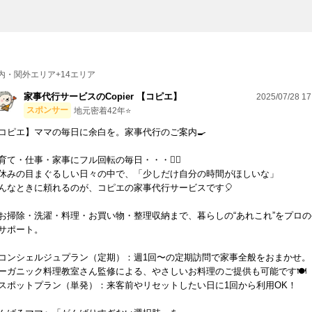
内・関外エリア+14エリア
家事代行サービスのCopier 【コピエ】
2025/07/28 17
スポンサー
地元密着42年⭐️
コピエ】ママの毎日に余白を。家事代行のご案内🍳
育て・仕事・家事にフル回転の毎日・・・😵‍💫
休みの目まぐるしい日々の中で、「少しだけ自分の時間がほしいな」
んなときに頼れるのが、コピエの家事代行サービスです🎈
お掃除・洗濯・料理・お買い物・整理収納まで、暮らしの“あれこれ”をプロの
サポート。
コンシェルジュプラン（定期）：週1回〜の定期訪問で家事全般をおまかせ。
ーガニック料理教室さん監修による、やさしいお料理のご提供も可能です🍽️
スポットプラン（単発）：来客前やリセットしたい日に1回から利用OK！