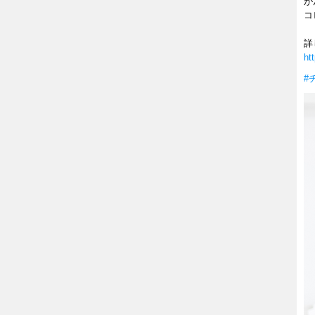
が
コ
詳
ht
#