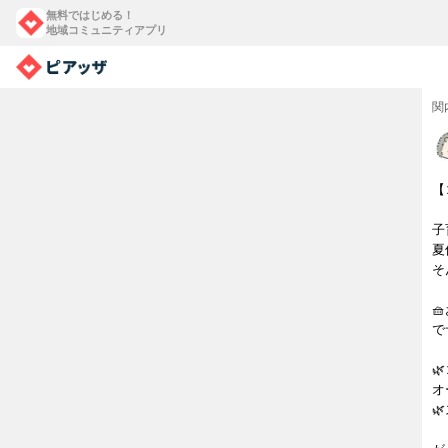
無料ではじめる！
地域コミュニティアプリ
関
【
子
夏
そ

で

オ
