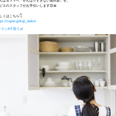
んばるママへ「がんばりすぎない選択肢」を。
ピエのスタッフがお手伝いします😊🎀
しくはこちら👇
tps://copier.jp/kaji_daiko/
チラシ
#子育て👶