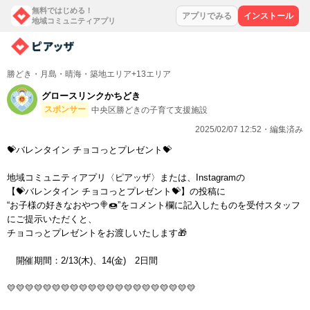
無料ではじめる！
アプリでみる
インストール
地域コミュニティアプリ
勝どき・月島・晴海・築地エリア+13エリア
グロースリンクかちどき
スポンサー
中央区勝どきの子育て支援施設
2025/02/07 12:52・編集済み
💝バレンタイン チョコっとプレゼント💝
地域コミュニティアプリ〈ピアッザ〉または、Instagramの
【💝バレンタイン チョコっとプレゼント💝】の投稿に
“お子様の好きなおやつ🍭🍩”をコメント欄に記入したものを受付スタッフ
にご提示いただくと、
チョコっとプレゼントをお渡しいたします🎁
開催期間：2/13(木)、14(金) 2日間
💛💛💛💛💛💛💛💛💛💛💛💛💛💛💛💛💛💛💛💛💛