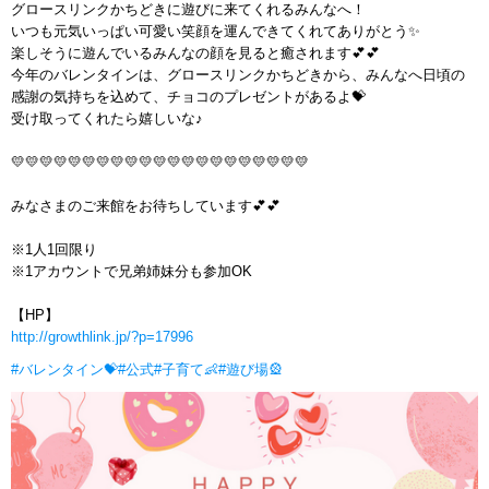
グロースリンクかちどきに遊びに来てくれるみんなへ！
いつも元気いっぱい可愛い笑顔を運んできてくれてありがとう✨
楽しそうに遊んでいるみんなの顔を見ると癒されます💕💕
今年のバレンタインは、グロースリンクかちどきから、みんなへ日頃の
感謝の気持ちを込めて、チョコのプレゼントがあるよ💝
受け取ってくれたら嬉しいな♪
💛💛💛💛💛💛💛💛💛💛💛💛💛💛💛💛💛💛💛💛💛
みなさまのご来館をお待ちしています‍💕💕
※1人1回限り
※1アカウントで兄弟姉妹分も参加OK
【HP】
http://growthlink.jp/?p=17996
#バレンタイン💝
#公式
#子育て👶
#遊び場🎡