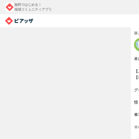
無料ではじめる！
地域コミュニティアプリ
勝
本
【
【
グ
惜
車
※