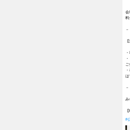
２
会
料
－
【
・
・
ご
・
は
－
み
【
#