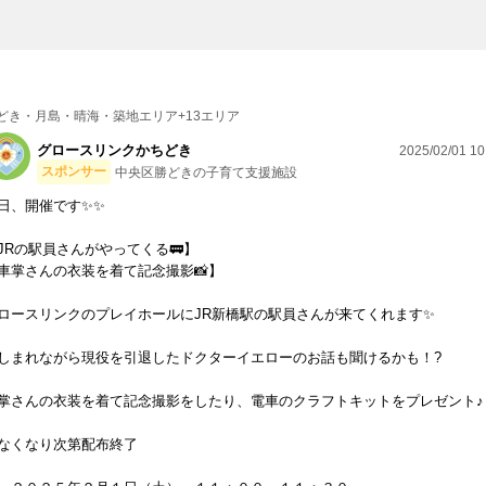
どき・月島・晴海・築地エリア+13エリア
グロースリンクかちどき
2025/02/01 10
スポンサー
中央区勝どきの子育て支援施設
日、開催です✨✨
JRの駅員さんがやってくる🚃】
車掌さんの衣装を着て記念撮影📸】
ロースリンクのプレイホールにJR新橋駅の駅員さんが来てくれます✨
しまれながら現役を引退したドクターイエローのお話も聞けるかも！?
掌さんの衣装を着て記念撮影をしたり、電車のクラフトキットをプレゼント♪
なくなり次第配布終了