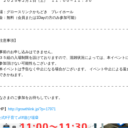
０２５年２月１日（土） １１：００～１１：３０
場：グロースリンクかちどき プレイホール
金：無料（会員または1Dayの方のみ参加可能）
－－－－－－－－－－－－－－－－－－－－－－－－－－－－－－－－－－
注意事項】
事前のお申し込みはできません。
３５組の入場制限を設けておりますので、混雑状況によっては、本イベント
参加頂けない可能性もございます。
本イベントは予告なく中止になる場合がございます。 イベント中止による返
できかねます。
－－－－－－－－－－－－－－－－－－－－－－－－－－－－－－－－－－
なさまのご参加をお待ちしています。
HP】
http://growthlink.jp/?p=17971
公式
#子育て👶
#遊び場🎡