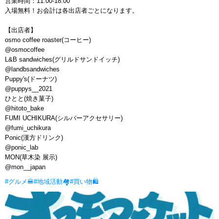
営業時間：11:00-18:00
入場無料！お会計は各出店者ごとになります。
【出店者】
osmo coffee roaster(コーヒー)
@osmocoffee
L&B sandwiches(グリルドサンドイッチ)
@landbsandwiches
Puppy's(ドーナツ)
@puppys__2021
ひとと(焼き菓子)
@hitoto_bake
FUMI UCHIKURA(シルバーアクセサリー)
@fumi_uchikura
Ponic(漢方ドリンク)
@ponic_lab
MON(草木染 展示)
@mon__japan
#グルメ🍔
#地域活動🏘
#買い物🛍