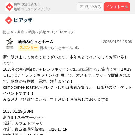
無料ではじめる！
アプリでみる
インストール
地域コミュニティアプリ
勝どき・月島・晴海・築地エリア+14エリア
新橋ぷらっとホーム
2025/01/08 15:06
スポンサー
新橋ぷらっとホームの取...
新年明けましておめでとうざいます。本年もどうぞよろしくお願い致し
ます！
2025年の初投稿はチャレンジキッチンの出店に関するご案内です！1月19
日(日)にチャレンジキッチンを利用して、オスモマーケットが開催されま
す。飲食から物販、展示、漢方まで？！
osmo coffee roasterがセレクトした出店者が集う、一日限りのマーケット
イベントです！！
みなさんぜひ遊びにいらして下さい！お待ちしております☺️
2025.01.19(SUN)
新春!!オスモマーケット
場所：カフェ ピアッザ
住所：東京都港区新橋3丁目16-17 1F