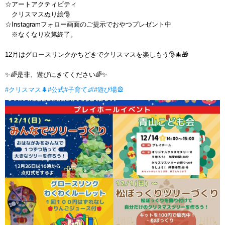
☆アートアクティビティ
クリスマスぬり絵🎅
☆Instagramフォロー画面のご提示でおやつプレゼント中
※なくなり次第終了。
12月はグロースリンクかちどきでクリスマスを楽しもう🎅🎄🎁
✨🌈是非、遊びにきてください🌈✨
#クリスマス🌲
#公式
#子育て👶
#遊び場🎡