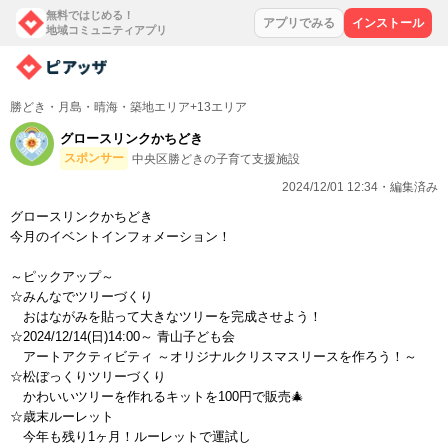
無料ではじめる！
アプリでみる
インストール
地域コミュニティアプリ
勝どき・月島・晴海・築地エリア+13エリア
グロースリンクかちどき
スポンサー
中央区勝どきの子育て支援施設
2024/12/01 12:34・編集済み
グロースリンクかちどき
今月のイベントインフォメーション！
～ピックアップ～
☆みんなでツリーづくり
おはながみを貼って大きなツリーを完成させよう！
☆2024/12/14(日)14:00～ 青山子ども会
アートアクティビティ ～オリジナルクリスマスリースを作ろう！～
☆松ぼっくりツリーづくり
かわいいツリーを作れるキットを100円で販売🎄
☆歳末ルーレット
今年も残り1ヶ月！ルーレットで運試し