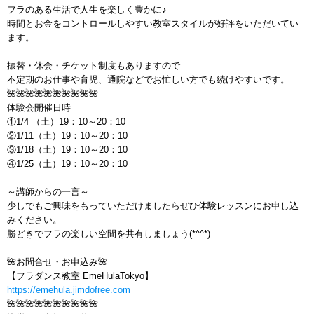
フラのある生活で人生を楽しく豊かに♪
時間とお金をコントロールしやすい教室スタイルが好評をいただいてい
ます。
振替・休会・チケット制度もありますので
不定期のお仕事や育児、通院などでお忙しい方でも続けやすいです。
🌺🌺🌺🌺🌺🌺🌺🌺🌺🌺
体験会開催日時
①1/4 （土）19：10～20：10
②1/11（土）19：10～20：10
③1/18（土）19：10～20：10
④1/25（土）19：10～20：10
～講師からの一言～
少しでもご興味をもっていただけましたらぜひ体験レッスンにお申し込
みください。
勝どきでフラの楽しい空間を共有しましょう(*^^*)
🌺お問合せ・お申込み🌺
【フラダンス教室 EmeHulaTokyo】
https://emehula.jimdofree.com
🌺🌺🌺🌺🌺🌺🌺🌺🌺🌺