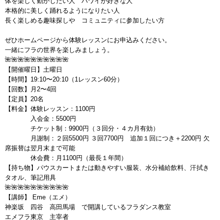
体を楽しく動かしたい人 ハワイが好きな人
本格的に美しく踊れるようになりたい人
長く楽しめる趣味探しや コミュニティに参加したい方
ぜひホームページから体験レッスンにお申込みください。
一緒にフラの世界を楽しみましょう。
🌺🌺🌺🌺🌺🌺🌺🌺🌺🌺
【開催曜日】土曜日
【時間】19:10〜20:10（1レッスン60分）
【回数】月2〜4回
【定員】20名
【料金】体験レッスン：1100円
入会金：5500円
チケット制：9900円（３回分・４カ月有効）
月謝制：２回5500円 ３回7700円 追加１回につき＋2200円 欠
席振替は翌月末まで可能
休会費：月1100円（最長１年間）
【持ち物】パウスカートまたは動きやすい服装、水分補給飲料、汗拭き
タオル、筆記用具
🌺🌺🌺🌺🌺🌺🌺🌺🌺🌺
【講師】 Eme（エメ）
神楽坂 四谷 高田馬場 で開講しているフラダンス教室
エメフラ東京 主宰者