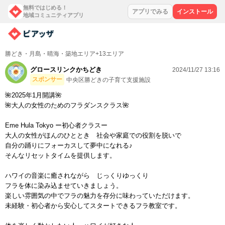
無料ではじめる！
アプリでみる
インストール
地域コミュニティアプリ
勝どき・月島・晴海・築地エリア+13エリア
グロースリンクかちどき
2024/11/27 13:16
スポンサー
中央区勝どきの子育て支援施設
🌺2025年1月開講🌺
🌺大人の女性のためのフラダンスクラス🌺
Eme Hula Tokyo ー初心者クラスー
大人の女性がほんのひととき 社会や家庭での役割を脱いで
自分の踊りにフォーカスして夢中になれる♪
そんなリセットタイムを提供します。
ハワイの音楽に癒されながら じっくりゆっくり
フラを体に染み込ませていきましょう。
楽しい雰囲気の中でフラの魅力を存分に味わっていただけます。
未経験・初心者から安心してスタートできるフラ教室です。