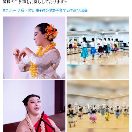
皆様のご参加をお待ちしております✨
#スポーツ系・習い事👫
#公式
#子育て👶
#遊び場🎡