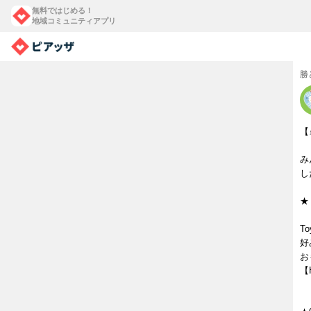
無料ではじめる！
地域コミュニティアプリ
勝
【
み
し
★
T
好
お
【