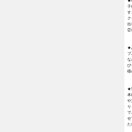
★
子
す
ク
出
②
★あ
プ
な
び
様
★
本
や
り
で
せ
た