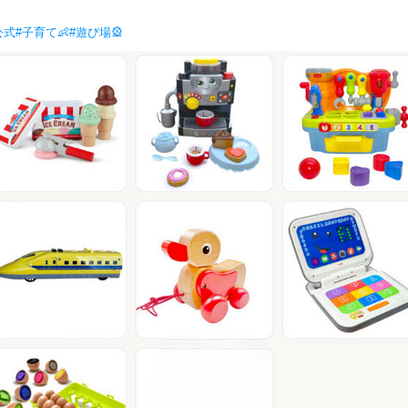
公式
#子育て👶
#遊び場🎡