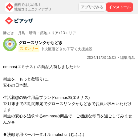
無料ではじめる！
アプリでみる
インストール
地域コミュニティアプリ
勝どき・月島・晴海・築地エリア+13エリア
グロースリンクかちどき
スポンサー
中央区勝どきの子育て支援施設
2024/11/03 15:02・編集済み
eminas(エミナス）の商品入荷しました✨✨
衛生を、もっと欲張りに。
安心の日本製。
生活着想の衛生用品ブランドeminas®︎(エミナス)
12月末までの期間限定でグロースリンクかちどきでお買い求めいただけ
ます！
衛生の安心を追求するeminasの商品で、ご機嫌な毎日を過ごしてみませ
んか🍀
🍀洗顔専用ペーパータオル muhuhu（むふふ）