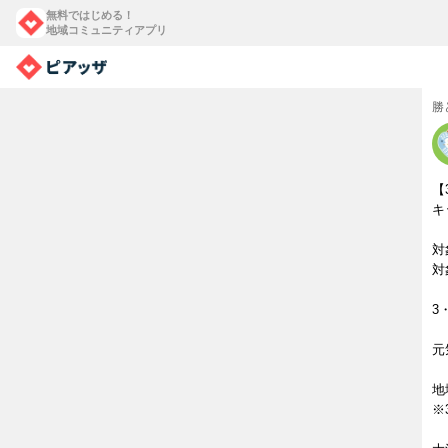
無料ではじめる！
地域コミュニティアプリ
勝
【
キ
対
対
3
元
地
※