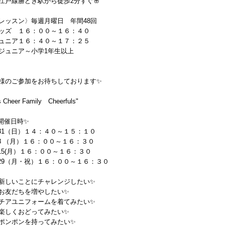
江戸線勝どき駅から徒歩2分すぐ🌸
レッスン〉毎週月曜日 年間48回
ッズ １６：００～１６：４０
ュニア１６：４０～１７：２５
ジュニア～小学1年生以上
様のご参加をお待ちしております✨
s Cheer Family Cheerfuls"
開催日時✨
/31（日）１４：４０～１５：１０
/8 （月）１６：００～１６：３０
/15(月）１６：００～１６：３０
/29（月・祝）１６：００～１６：３０
新しいことにチャレンジしたい✨
お友だちを増やしたい✨
チアユニフォームを着てみたい✨
楽しくおどってみたい✨
ポンポンを持ってみたい✨