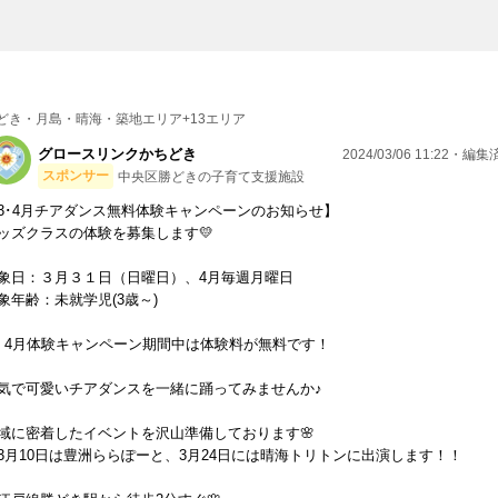
どき・月島・晴海・築地エリア+13エリア
グロースリンクかちどき
2024/03/06 11:22・編
スポンサー
中央区勝どきの子育て支援施設
3･4月チアダンス無料体験キャンペーンのお知らせ】
ッズクラスの体験を募集します💛
象日：３月３１日（日曜日）、4月毎週月曜日
象年齢：未就学児(3歳～)
・4月体験キャンペーン期間中は体験料が無料です！
気で可愛いチアダンスを一緒に踊ってみませんか♪
域に密着したイベントを沢山準備しております🌸
3月10日は豊洲ららぽーと、3月24日には晴海トリトンに出演します！！