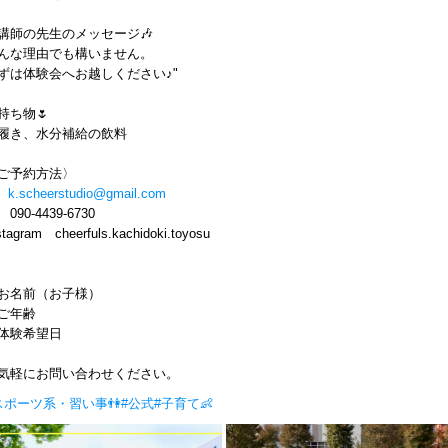
講師の先生のメッセージ🎶
んな理由でも構いません。
ずは体験会へお越しください♪"
持ち物🌷
履き、水分補給の飲料
ご予約方法〉
✉
k.scheerstudio@gmail.com
090-4439-6730
stagram cheerfuls.kachidoki.toyosu
お名前（お子様）
ご年齢
体験希望日
気軽にお問い合わせください。
スポーツ系・習い事👫
#公式
#子育て👶