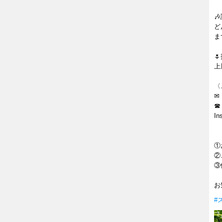

ど
ま

上
〈
☎ 
In
①
②
③
お
#