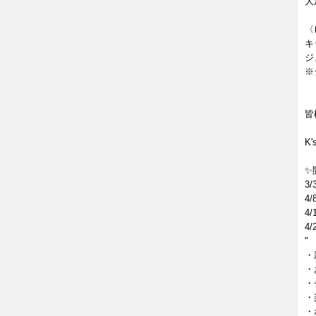
大
〈
キ
ジ
※
皆
K'
✨
3
4
4
4
"
・
・
・
・
・