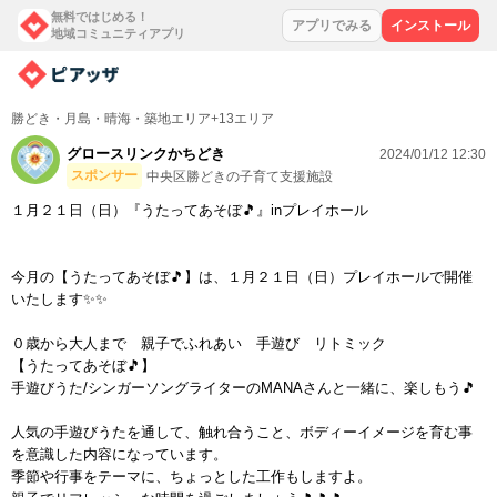
無料ではじめる！
アプリでみる
インストール
地域コミュニティアプリ
勝どき・月島・晴海・築地エリア+13エリア
グロースリンクかちどき
2024/01/12 12:30
スポンサー
中央区勝どきの子育て支援施設
１月２１日（日）『うたってあそぼ🎵』inプレイホール
今月の【うたってあそぼ🎵】は、１月２１日（日）プレイホールで開催
いたします✨✨
０歳から大人まで 親子でふれあい 手遊び リトミック
【うたってあそぼ🎵】
手遊びうた/シンガーソングライターのMANAさんと一緒に、楽しもう🎵
人気の手遊びうたを通して、触れ合うこと、ボディーイメージを育む事
を意識した内容になっています。
季節や行事をテーマに、ちょっとした工作もしますよ。