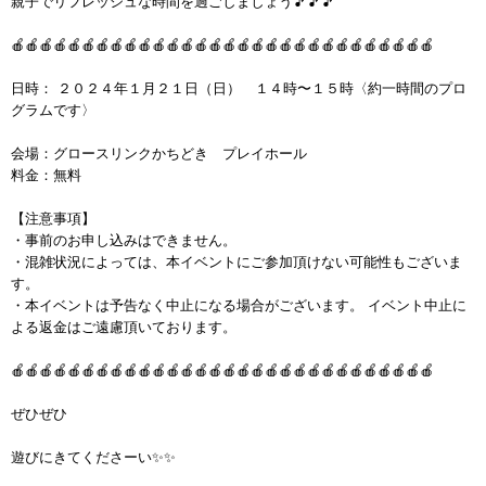
親子でリフレッシュな時間を過ごしましょう🎵🎵🎵
🍎🍎🍎🍎🍎🍎🍎🍎🍎🍎🍎🍎🍎🍎🍎🍎🍎🍎🍎🍎🍎🍎🍎🍎🍎🍎🍎🍎🍎🍎
日時： ２０２４年１月２１日（日） １４時〜１５時〈約一時間のプロ
グラムです〉
会場：グロースリンクかちどき プレイホール
料金：無料
【注意事項】
・事前のお申し込みはできません。
・混雑状況によっては、本イベントにご参加頂けない可能性もございま
す。
・本イベントは予告なく中止になる場合がございます。 イベント中止に
よる返金はご遠慮頂いております。
🍎🍎🍎🍎🍎🍎🍎🍎🍎🍎🍎🍎🍎🍎🍎🍎🍎🍎🍎🍎🍎🍎🍎🍎🍎🍎🍎🍎🍎🍎
ぜひぜひ
遊びにきてくださーい✨✨