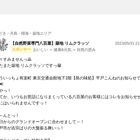
どき・月島・晴海・築地エリア
【自然野菜専門八百屋】築地 リムクラッソ
2023/05/31 21
スポンサー
おいしい ＝ 健康&元気 ＝ 自然の恵み
々すみませんっ🙇
たまた築地 リムクラッソですっ😁
ういっちょ有楽町 東京交通会館地下1階【島の味処】平戸こんねのお知らせ
📢
やっ！
てか、いつもお世話になりまくっている八百屋のお客様にはコレをお知らせ
にはいられませんですっ！
～んとっ！
日からのグランドオープンに合わせまして～！
戸市が吉宗ばりの大盤振る舞いっ！