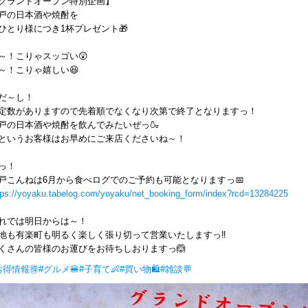
グランドオープン特別企画】
戸の日本酒や焼酎を
ひとり様につき1杯プレゼント🎁
～！こりゃスッゴい😲
～！こりゃ嬉しい😆
だ～し！
定数がありますので先着順でなくなり次第で終了となりますっ！
戸の日本酒や焼酎を飲んでみたいぜっ🍶
というお客様はお早めにご来店くださいね～！
っ！
戸こんねは6月から食べログでのご予約も可能となりますっ📅
tps://yoyaku.tabelog.com/yoyaku/net_booking_form/index?rcd=13284225
れでは明日からは～！
地も有楽町も明るく楽しく張り切って営業いたしますっ‼
くさんの皆様のお運びをお待ちしおりますっ🙆
お得情報🉐
#グルメ🍔
#子育て👶
#買い物🛍
#雑談💬