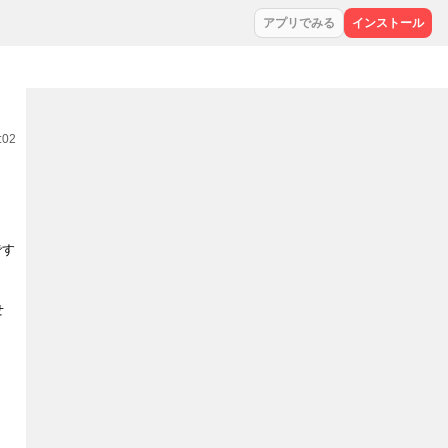
アプリでみる
インストール
:02
です
せ