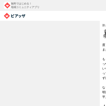
無料ではじめる！
地域コミュニティアプリ
勝
度
ま
も
っ
い
っ
ず
な
明
平