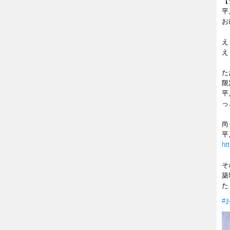
【
平
お
え
え
た
限
平
っ
尚
平
ht
そ
築
た
#