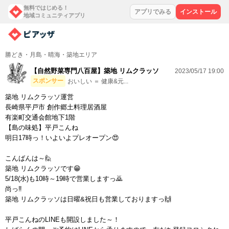
無料ではじめる！
アプリでみる
インストール
地域コミュニティアプリ
勝どき・月島・晴海・築地エリア
【自然野菜専門八百屋】築地 リムクラッソ
2023/05/17 19:00
スポンサー
おいしい ＝ 健康&元...
築地 リムクラッソ運営
長崎県平戸市 創作郷土料理居酒屋
有楽町交通会館地下1階
【島の味処】平戸こんね
明日17時っ！いよいよプレオープン😍
こんばんは～🙋
築地 リムクラッソです😁
5/18(水)も10時～19時で営業しますっ🙇
尚っ‼
築地 リムクラッソは日曜&祝日も営業しておりますっ🙌
平戸こんねのLINEも開設しました～！