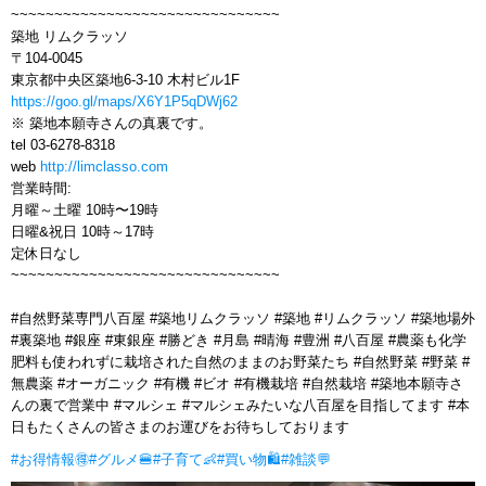
~~~~~~~~~~~~~~~~~~~~~~~~~~~~~~~
築地 リムクラッソ
〒104-0045
東京都中央区築地6-3-10 木村ビル1F
https://goo.gl/maps/X6Y1P5qDWj62
※ 築地本願寺さんの真裏です。
tel 03-6278-8318
web
http://limclasso.com
営業時間:
月曜～土曜 10時〜19時
日曜&祝日 10時～17時
定休日なし
~~~~~~~~~~~~~~~~~~~~~~~~~~~~~~~
#自然野菜専門八百屋 #築地リムクラッソ #築地 #リムクラッソ #築地場外
#裏築地 #銀座 #東銀座 #勝どき #月島 #晴海 #豊洲 #八百屋 #農薬も化学
肥料も使われずに栽培された自然のままのお野菜たち #自然野菜 #野菜 #
無農薬 #オーガニック #有機 #ビオ #有機栽培 #自然栽培 #築地本願寺さ
んの裏で営業中 #マルシェ #マルシェみたいな八百屋を目指してます #本
日もたくさんの皆さまのお運びをお待ちしております
#お得情報🉐
#グルメ🍔
#子育て👶
#買い物🛍
#雑談💬