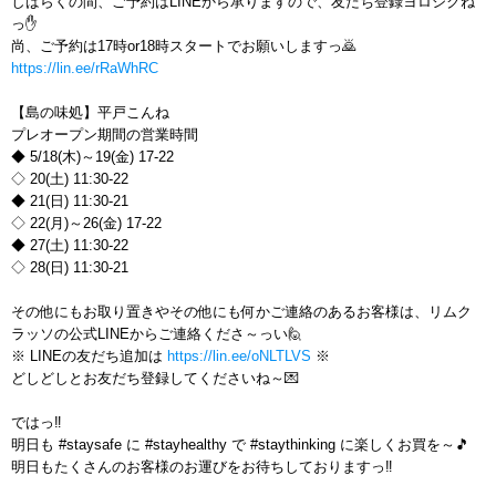
しばらくの間、ご予約はLINEから承りますので、友だち登録ヨロシクね
っ✋
尚、ご予約は17時or18時スタートでお願いしますっ🙇
https://lin.ee/rRaWhRC
【島の味処】平戸こんね
プレオープン期間の営業時間
◆ 5/18(木)～19(金) 17-22
◇ 20(土) 11:30-22
◆ 21(日) 11:30-21
◇ 22(月)～26(金) 17-22
◆ 27(土) 11:30-22
◇ 28(日) 11:30-21
その他にもお取り置きやその他にも何かご連絡のあるお客様は、リムク
ラッソの公式LINEからご連絡くださ～っい🙋
※ LINEの友だち追加は
https://lin.ee/oNLTLVS
※
どしどしとお友だち登録してくださいね～💌
ではっ‼️
明日も #staysafe に #stayhealthy で #staythinking に楽しくお買を～🎵
明日もたくさんのお客様のお運びをお待ちしておりますっ‼️