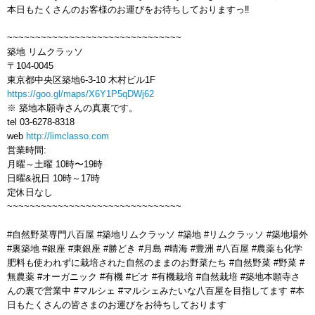
本日もたくさんのお客様のお運びをお待ちしておりますっ‼️
~~~~~~~~~~~~~~~~~~~~~~~~~~~~~~~
築地 リムクラッソ
〒104-0045
東京都中央区築地6-3-10 木村ビル1F
https://goo.gl/maps/X6Y1P5qDWj62
※ 築地本願寺さんの真裏です。
tel 03-6278-8318
web
http://limclasso.com
営業時間:
月曜～土曜 10時〜19時
日曜&祝日 10時～17時
定休日なし
~~~~~~~~~~~~~~~~~~~~~~~~~~~~~~~
#自然野菜専門八百屋 #築地リムクラッソ #築地 #リムクラッソ #築地場外
#裏築地 #銀座 #東銀座 #勝どき #月島 #晴海 #豊洲 #八百屋 #農薬も化学
肥料も使われずに栽培された自然のままのお野菜たち #自然野菜 #野菜 #
無農薬 #オーガニック #有機 #ビオ #有機栽培 #自然栽培 #築地本願寺さ
んの裏で営業中 #マルシェ #マルシェみたいな八百屋を目指してます #本
日もたくさんの皆さまのお運びをお待ちしております