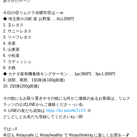
ありがたや～✋
今日の😍リムクラ水曜市😍は～📣
◆ 埼玉県小川町 産 お野菜 ... ALL200円
1. 玉レタス
2. サニーレタス
3. リーフレタス
4. 水菜
5. 山東菜
6. 小松菜
7. ラディッシュ
8. 大根
◆ カナダ産有機養殖キングサーモン … 1pc360円、3pc1,000円
9. 頭部、尾部、1切身(各100g前後)
10. 2切身(200g前後)
その他にもお取り置きやその他にも何かご連絡のあるお客様は、リムク
ラッソの公式LINEからご連絡くださ～っい🙋
※ LINEの友だち追加は
https://lin.ee/oNLTLVS
※
どしどしとお友だち登録してくださいね～💌
ではっ‼️
本日も #staysafe に #stayhealthy で #staythinking に楽しくお買を～🎵