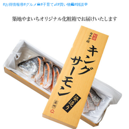
#お得情報🉐
#グルメ🍔
#子育て👶
#買い物🛍
#雑談💬