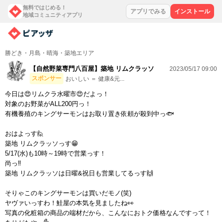
無料ではじめる！
アプリでみる
インストール
地域コミュニティアプリ
勝どき・月島・晴海・築地エリア
【自然野菜専門八百屋】築地 リムクラッソ
2023/05/17 09:00
スポンサー
おいしい ＝ 健康&元...
今日は😍リムクラ水曜市😍だよっ！
対象のお野菜がALL200円っ！
有機養殖のキングサーモンはお取り置き依頼が殺到中っ🐟
おはよっす🙋
築地 リムクラッソっす😁
5/17(水)も10時～19時で営業っす！
尚っ‼
築地 リムクラッソは日曜&祝日も営業してるっす🙌
そりゃこのキングサーモンは買いだモノ(笑)
ヤヴァいっすわ！鮭屋の本気を見ましたね👀
写真の化粧箱の商品の端材だから、こんなにおトク価格なんですって！