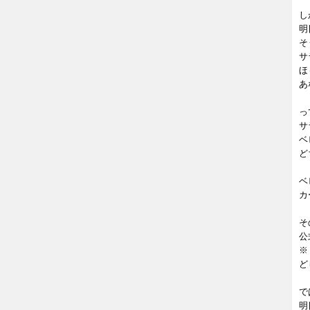
し
明
そ
サ
ほ
あ
っ
サ
ベ
ど
ベ
カ
そ
公
※
ど
で
明日