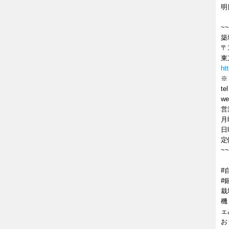
明
~~
築
〒1
東
ht
※
te
w
営
月
日
定
~~
#
#
栽
機
ェ
お