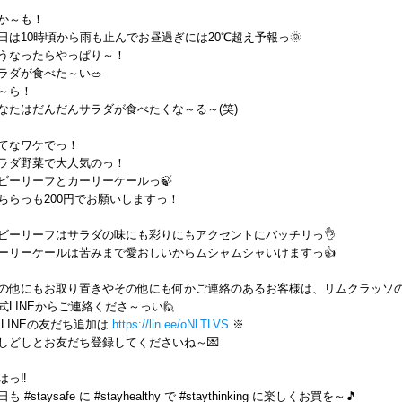
か～も！
日は10時頃から雨も止んでお昼過ぎには20℃超え予報っ🌞
うなったらやっぱり～！
ラダが食べた～い🥗
～ら！
なたはだんだんサラダが食べたくな～る～(笑)
てなワケでっ！
ラダ野菜で大人気のっ！
ビーリーフとカーリーケールっ🍃
ちらっも200円でお願いしますっ！
ビーリーフはサラダの味にも彩りにもアクセントにバッチリっ👌
ーリーケールは苦みまで愛おしいからムシャムシャいけますっ👍
の他にもお取り置きやその他にも何かご連絡のあるお客様は、リムクラッソ
式LINEからご連絡くださ～っい🙋
 LINEの友だち追加は
https://lin.ee/oNLTLVS
※
しどしとお友だち登録してくださいね～💌
はっ‼️
も #staysafe に #stayhealthy で #staythinking に楽しくお買を～🎵