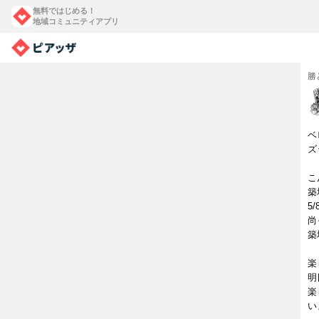
無料ではじめる！
地域コミュニティアプリ
勝
ベ
ズ
こ
築
5
尚
築
楽
明
楽
い