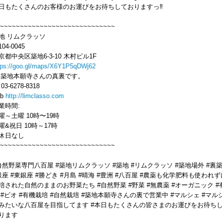
日もたくさんのお客様のお運びをお待ちしておりますっ‼️
~~~~~~~~~~~~~~~~~~~~~~~~~~~~~
地 リムクラッソ
04-0045
京都中央区築地6-3-10 木村ビル1F
tps://goo.gl/maps/X6Y1P5qDWj62
 築地本願寺さんの真裏です。
l 03-6278-8318
eb
http://limclasso.com
業時間:
曜～土曜 10時〜19時
曜&祝日 10時～17時
休日なし
~~~~~~~~~~~~~~~~~~~~~~~~~~~~~
自然野菜専門八百屋 #築地リムクラッソ #築地 #リムクラッソ #築地場外 #裏
銀座 #東銀座 #勝どき #月島 #晴海 #豊洲 #八百屋 #農薬も化学肥料も使われず
培された自然のままのお野菜たち #自然野菜 #野菜 #無農薬 #オーガニック #
 #ビオ #有機栽培 #自然栽培 #築地本願寺さんの裏で営業中 #マルシェ #マル
みたいな八百屋を目指してます #本日もたくさんの皆さまのお運びをお待ち
ります