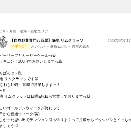
どき・月島・晴海・築地エリア
【自然野菜専門八百屋】築地 リムクラッソ
2023/05/07 17
スポンサー
おいしい ＝ 健康&元気 ＝ 自然の恵み
ビーリーフとカーリーケールっ🍃
ッキュン！200円でお願いしますっ🙇
んばんは～🙋
地 リムクラッソです😁
/8(月)も10時～19時で営業しますっ！
っ‼
地 リムクラッソは日曜&祝日も営業しておりますっ🙌
しいゴールデンウィークが終わって
日から普通ウィーク(笑)
しかった思い出でテンション引っ張りまくって月曜からビッシバシとイっち
ましょう💨