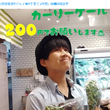
お得情報🉐
#グルメ🍔
#子育て👶
#買い物🛍
#雑談💬