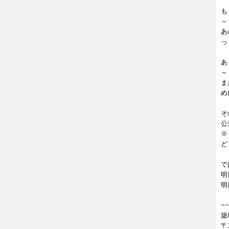
も
～
あ
っ
あ
～
ま
め
そ
公
※
ど
で
明日
明
~~
築
〒1