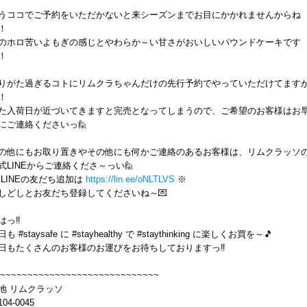
うココでご予約をいただかないと来シーズンまでお目にかかれませんからね
！
のホロ苦いよもぎの感じとやわらか～い甘さがおいしいパウンドケーキです
！
りがた過ぎるコトにリムクラちゃんだけの先行予約でやっていただけてます
！
た入荷日が近づいてきますと完売となってしまうので、ご希望のお客様はお
にご連絡くださいっ🙋
の他にもお取り置きやその他にも何かご連絡のあるお客様は、リムクラッソ
式LINEからご連絡くださ～っい🙋
 LINEの友だち追加は
https://lin.ee/oNLTLVS
※
しどしとお友だち登録してくださいね～💌
はっ‼️
も #staysafe に #stayhealthy で #staythinking に楽しくお買を～🎵
日もたくさんのお客様のお運びをお待ちしておりますっ‼️
~~~~~~~~~~~~~~~~~~~~~~~~~~~~~
地 リムクラッソ
04-0045