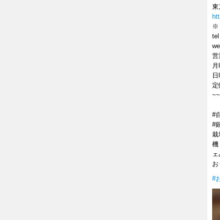
東
ht
※
te
w
営
月
日
定
~~
#
#
栽
機
ェ
お
#