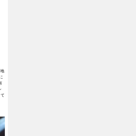
築地
に
有
シ
して