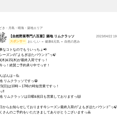
どき・月島・晴海・築地エリア
【自然野菜専門八百屋】築地 リムクラッソ
2023/04/22 19
スポンサー
おいしい ＝ 健康&元気 ＝ 自然の恵み
事なコトなのでもういっちょ📢
シーズンの"よもぎほたパウンド"っ🍃
/8(木)&15(木)が最終入荷ですっ！
今っ！絶賛ご予約承り中でっす！
んばんは～🙋
地 リムクラッソですっ😁
/23(日)は10時～17時の時短営業ですっ！
っ‼
地 リムクラッソは日曜&祝日も営業しておりますっ🙌
日からお知らせしております今シーズン最終入荷の"よもぎほたパウンド"っ
くさんのご予約をいただきましてありがとうございますっ🙇