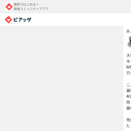
無料ではじめる！
地域コミュニティアプリ
勝
大
今
6
只
こ
築
4
尚
築
先
た