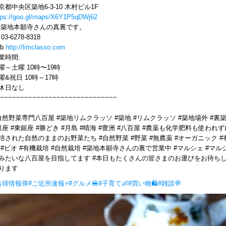
京都中央区築地6-3-10 木村ビル1F
tps://goo.gl/maps/X6Y1P5qDWj62
 築地本願寺さんの真裏です。
l 03-6278-8318
eb
http://limclasso.com
業時間:
曜～土曜 10時〜19時
曜&祝日 10時～17時
休日なし
~~~~~~~~~~~~~~~~~~~~~~~~~~~~~
自然野菜専門八百屋 #築地リムクラッソ #築地 #リムクラッソ #築地場外 #裏
銀座 #東銀座 #勝どき #月島 #晴海 #豊洲 #八百屋 #農薬も化学肥料も使われず
培された自然のままのお野菜たち #自然野菜 #野菜 #無農薬 #オーガニック #
 #ビオ #有機栽培 #自然栽培 #築地本願寺さんの裏で営業中 #マルシェ #マル
みたいな八百屋を目指してます #本日もたくさんの皆さまのお運びをお待ち
ります
お得情報🉐
#ご近所速報⚡
#グルメ🍔
#子育て👶
#買い物🛍
#雑談💬