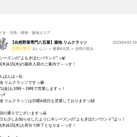
どき・月島・晴海・築地エリア
【自然野菜専門八百屋】築地 リムクラッソ
2023/04/20 19
スポンサー
おいしい ＝ 健康&元気 ＝ 自然の恵み
シーズンの"よもぎほたパウンド"っ🍃
/8(木)&15(木)の最終入荷のご案内で～っす！
んばんは～🙋
地 リムクラッソですっ😁
/21(金)も10時～19時で営業しますっ！
っ‼
地 リムクラッソは日曜&祝日も営業しておりますっ🙌
頭の通りでございますっ🙇
日も少しお知らせしたように今シーズンの"よもぎほたパウンド"はっ！
/8(木)&15(木)入荷分で終了となりま～っす！