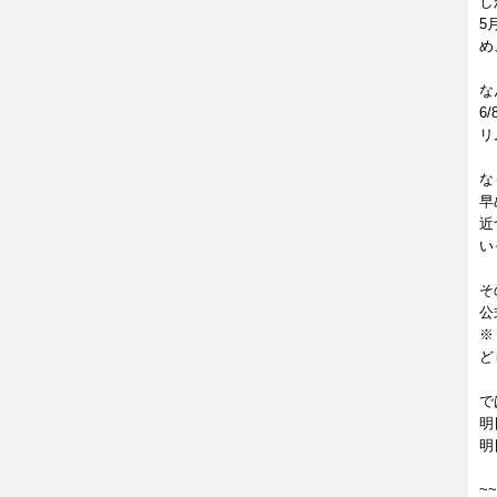
し
5
め
な
6
リ
な
早
近
い
そ
公
※
ど
で
明日
明
~~