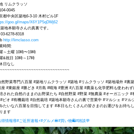
地 リムクラッソ
04-0045
京都中央区築地6-3-10 木村ビル1F
tps://goo.gl/maps/X6Y1P5qDWj62
 築地本願寺さんの真裏です。
l 03-6278-8318
eb
http://limclasso.com
業時間:
曜～土曜 10時〜19時
曜&祝日 10時～17時
休日なし
~~~~~~~~~~~~~~~~~~~~~~~~~~~~~
自然野菜専門八百屋 #築地リムクラッソ #築地 #リムクラッソ #築地場外 #裏
銀座 #東銀座 #勝どき #月島 #晴海 #豊洲 #八百屋 #農薬も化学肥料も使われず
培された自然のままのお野菜たち #自然野菜 #野菜 #無農薬 #オーガニック #
 #ビオ #有機栽培 #自然栽培 #築地本願寺さんの裏で営業中 #マルシェ #マル
みたいな八百屋を目指してます #本日もたくさんの皆さまのお運びをお待ち
ります
お得情報🉐
#ご近所速報⚡
#グルメ🍔
#買い物🛍
#雑談💬