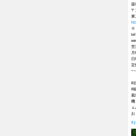
築
〒1
東
ht
※
te
w
営
月
日
定
~~
#
#
栽
機
ェ
お
#