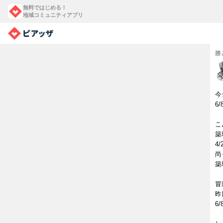
無料ではじめる！
地域コミュニティアプリ
勝
今
6
こ
築
4
尚
築
冒
昨
6