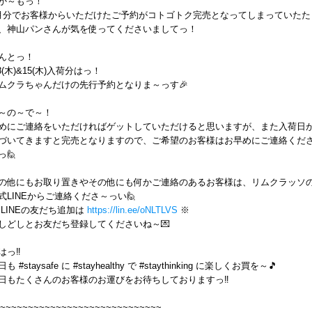
か～もっ！
月分でお客様からいただけたご予約がコトゴトク完売となってしまっていたた
、神山パンさんが気を使ってくださいましてっ！
んとっ！
/8(木)&15(木)入荷分はっ！
ムクラちゃんだけの先行予約となりま～っす🎉
～の～で～！
めにご連絡をいただければゲットしていただけると思いますが、また入荷日
づいてきますと完売となりますので、ご希望のお客様はお早めにご連絡くだ
っ🙋
の他にもお取り置きやその他にも何かご連絡のあるお客様は、リムクラッソ
式LINEからご連絡くださ～っい🙋
 LINEの友だち追加は
https://lin.ee/oNLTLVS
※
しどしとお友だち登録してくださいね～💌
はっ‼️
も #staysafe に #stayhealthy で #staythinking に楽しくお買を～🎵
日もたくさんのお客様のお運びをお待ちしておりますっ‼️
~~~~~~~~~~~~~~~~~~~~~~~~~~~~~