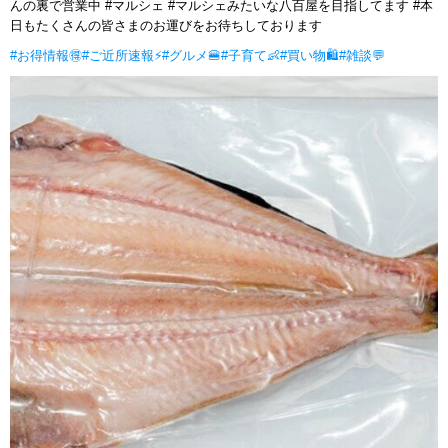
んの裏で営業中 #マルシェ #マルシェみたいな八百屋を目指してます #本
日もたくさんの皆さまのお運びをお待ちしております
#お得情報🉐
#ご近所速報⚡
#グルメ🍔
#子育て👶
#買い物🛍
#雑談💬