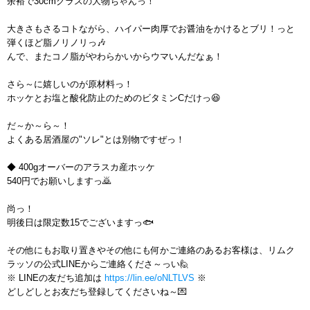
余裕で30cmクラスの大物ちゃんっ！
大きさもさるコトながら、ハイパー肉厚でお醤油をかけるとブリ！っと
弾くほど脂ノリノリっ🎶
んで、またコノ脂がやわらかいからウマいんだなぁ！
さら～に嬉しいのが原材料っ！
ホッケとお塩と酸化防止のためのビタミンCだけっ😆
だ～か～ら～！
よくある居酒屋の"ソレ"とは別物ですぜっ！
◆ 400gオーバーのアラスカ産ホッケ
540円でお願いしますっ🙇
尚っ！
明後日は限定数15でございますっ🐟
その他にもお取り置きやその他にも何かご連絡のあるお客様は、リムク
ラッソの公式LINEからご連絡くださ～っい🙋
※ LINEの友だち追加は
https://lin.ee/oNLTLVS
※
どしどしとお友だち登録してくださいね～💌