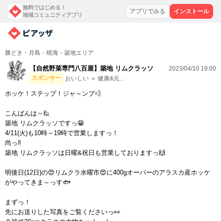
無料ではじめる！
アプリでみる
インストール
地域コミュニティアプリ
勝どき・月島・晴海・築地エリア
【自然野菜専門八百屋】築地 リムクラッソ
2023/04/10 19:00
スポンサー
おいしい ＝ 健康&元...
ホッケ！ステップ！ジャ～ンプ💨
こんばんは～🙋
築地 リムクラッソですっ😁
4/11(火)も10時～19時で営業しますっ！
尚っ‼
築地 リムクラッソは日曜&祝日も営業しておりますっ🙌
明後日(12日)の😍リムクラ水曜市😍に400gオーバーのアラスカ産ホッケ
がやってきま～っす🐟
まずっ！
先にお送りした写真をご覧くださいっ👀