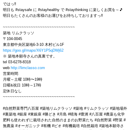
ではっ‼️
明日も #staysafe に #stayhealthy で #staythinking に楽しくお買を～🎵
明日もたくさんのお客様のお運びをお待ちしておりますっ‼️
~~~~~~~~~~~~~~~~~~~~~~~~~~~~~~~
築地 リムクラッソ
〒104-0045
東京都中央区築地6-3-10 木村ビル1F
https://goo.gl/maps/X6Y1P5qDWj62
※ 築地本願寺さんの真裏です。
tel 03-6278-8318
web
http://limclasso.com
営業時間:
月曜～土曜 10時〜19時
日曜&祝日 10時～17時
定休日なし
~~~~~~~~~~~~~~~~~~~~~~~~~~~~~~~
#自然野菜専門八百屋 #築地リムクラッソ #築地 #リムクラッソ #築地場外
#裏築地 #銀座 #東銀座 #勝どき #月島 #晴海 #豊洲 #八百屋 #農薬も化学
肥料も使われずに栽培された自然のままのお野菜たち #自然野菜 #野菜 #
無農薬 #オーガニック #有機 #ビオ #有機栽培 #自然栽培 #築地本願寺さ