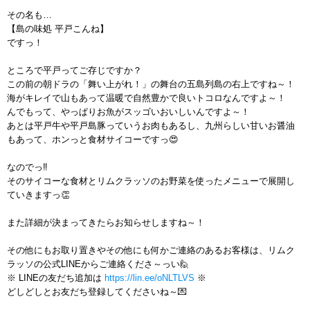
その名も…
【島の味処 平戸こんね】
ですっ！
ところで平戸ってご存じですか？
この前の朝ドラの「舞い上がれ！」の舞台の五島列島の右上ですね～！
海がキレイで山もあって温暖で自然豊かで良いトコロなんですよ～！
んでもって、やっぱりお魚がスッゴいおいしいんですよ～！
あとは平戸牛や平戸島豚っていうお肉もあるし、九州らしい甘いお醤油
もあって、ホンっと食材サイコーですっ😍
なのでっ‼
そのサイコーな食材とリムクラッソのお野菜を使ったメニューで展開し
ていきますっ👏
また詳細が決まってきたらお知らせしますね～！
その他にもお取り置きやその他にも何かご連絡のあるお客様は、リムク
ラッソの公式LINEからご連絡くださ～っい🙋
※ LINEの友だち追加は
https://lin.ee/oNLTLVS
※
どしどしとお友だち登録してくださいね～💌