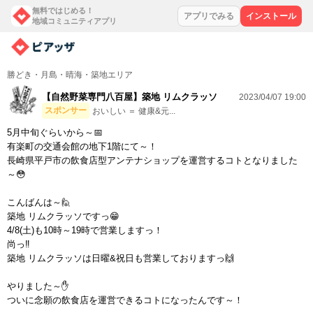
無料ではじめる！
アプリでみる
インストール
地域コミュニティアプリ
勝どき・月島・晴海・築地エリア
【自然野菜専門八百屋】築地 リムクラッソ
2023/04/07 19:00
スポンサー
おいしい ＝ 健康&元...
5月中旬ぐらいから～📅
有楽町の交通会館の地下1階にて～！
長崎県平戸市の飲食店型アンテナショップを運営するコトとなりました
～😳
こんばんは～🙋
築地 リムクラッソですっ😁
4/8(土)も10時～19時で営業しますっ！
尚っ‼
築地 リムクラッソは日曜&祝日も営業しておりますっ🙌
やりました～✋
ついに念願の飲食店を運営できるコトになったんです～！