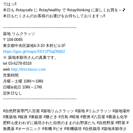
ではっ‼️
本日も #staysafe に #stayhealthy で #staythinking に楽しくお買を～🎵
本日もたくさんのお客様のお運びをお待ちしておりますっ‼️
~~~~~~~~~~~~~~~~~~~~~~~~~~~~~~~
築地 リムクラッソ
〒104-0045
東京都中央区築地6-3-10 木村ビル1F
https://goo.gl/maps/X6Y1P5qDWj62
※ 築地本願寺さんの真裏です。
tel 03-6278-8318
web
http://limclasso.com
営業時間:
月曜～土曜 10時〜19時
日曜&祝日 10時～17時
定休日なし
~~~~~~~~~~~~~~~~~~~~~~~~~~~~~~~
#自然野菜専門八百屋 #築地リムクラッソ #築地 #リムクラッソ #築地場外
#裏築地 #銀座 #東銀座 #勝どき #月島 #晴海 #豊洲 #八百屋 #農薬も化学
肥料も使われずに栽培された自然のままのお野菜たち #自然野菜 #野菜 #
無農薬 #オーガニック #有機 #ビオ #有機栽培 #自然栽培 #築地本願寺さ