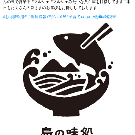
んの裏で営業中 #マルシェ #マルシェみたいな八百屋を目指してます #本
日もたくさんの皆さまのお運びをお待ちしております
#お得情報🉐
#ご近所速報⚡
#グルメ🍔
#子育て👶
#買い物🛍
#雑談💬