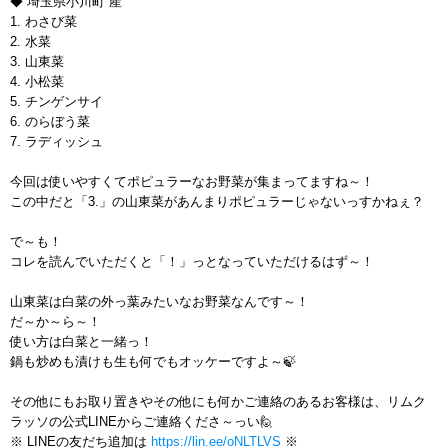
◆ 埼玉県小川町 産
1. わさび菜
2. 水菜
3. 山東菜
4. 小松菜
5. チンゲンサイ
6. のらぼう菜
7. ラディッシュ
今回は使いやすくてポピュラーなお野菜が集まってますね～！
この中だと「3.」の山東菜があんまりポピュラーじゃないっすかねぇ？
で～も！
コレを読んでいただくと「！」っとなっていただけるはず～！
山東菜は白菜の外っ葉みたいなお野菜なんです～！
だ～か～ら～！
使い方は白菜と一緒っ！
鍋も炒めも漬けも生も何でもオッケーですよ～🍃
その他にもお取り置きやその他にも何かご連絡のあるお客様は、リムク
ラッソの公式LINEからご連絡くださ～っい🙋
※ LINEの友だち追加は
https://lin.ee/oNLTLVS
※