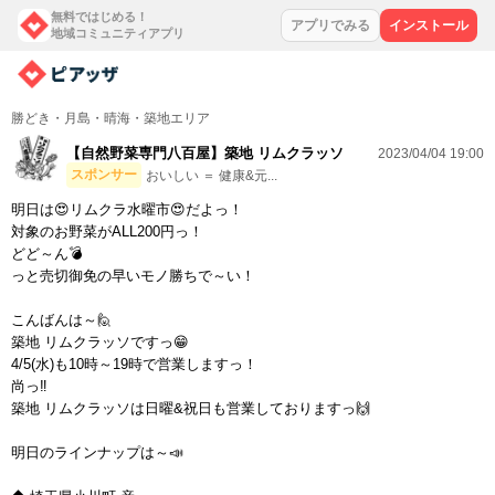
無料ではじめる！
アプリでみる
インストール
地域コミュニティアプリ
勝どき・月島・晴海・築地エリア
【自然野菜専門八百屋】築地 リムクラッソ
2023/04/04 19:00
スポンサー
おいしい ＝ 健康&元...
明日は😍リムクラ水曜市😍だよっ！
対象のお野菜がALL200円っ！
どど～ん💣
っと売切御免の早いモノ勝ちで～い！
こんばんは～🙋
築地 リムクラッソですっ😁
4/5(水)も10時～19時で営業しますっ！
尚っ‼
築地 リムクラッソは日曜&祝日も営業しておりますっ🙌
明日のラインナップは～📣