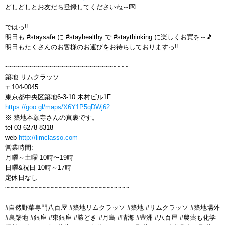
どしどしとお友だち登録してくださいね～💌
ではっ‼️
明日も #staysafe に #stayhealthy で #staythinking に楽しくお買を～🎵
明日もたくさんのお客様のお運びをお待ちしておりますっ‼️
~~~~~~~~~~~~~~~~~~~~~~~~~~~~~~~
築地 リムクラッソ
〒104-0045
東京都中央区築地6-3-10 木村ビル1F
https://goo.gl/maps/X6Y1P5qDWj62
※ 築地本願寺さんの真裏です。
tel 03-6278-8318
web
http://limclasso.com
営業時間:
月曜～土曜 10時〜19時
日曜&祝日 10時～17時
定休日なし
~~~~~~~~~~~~~~~~~~~~~~~~~~~~~~~
#自然野菜専門八百屋 #築地リムクラッソ #築地 #リムクラッソ #築地場外
#裏築地 #銀座 #東銀座 #勝どき #月島 #晴海 #豊洲 #八百屋 #農薬も化学