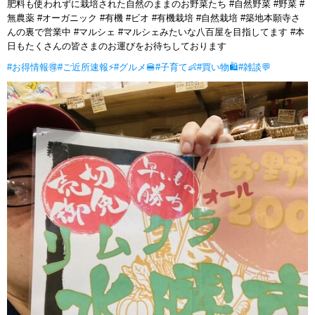
肥料も使われずに栽培された自然のままのお野菜たち #自然野菜 #野菜 #
無農薬 #オーガニック #有機 #ビオ #有機栽培 #自然栽培 #築地本願寺さ
んの裏で営業中 #マルシェ #マルシェみたいな八百屋を目指してます #本
日もたくさんの皆さまのお運びをお待ちしております
#お得情報🉐
#ご近所速報⚡
#グルメ🍔
#子育て👶
#買い物🛍
#雑談💬