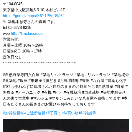
〒104-0045
東京都中央区築地6-3-10 木村ビル1F
https://goo.gl/maps/X6Y1P5qDWj62
※ 築地本願寺さんの真裏です。
tel 03-6278-8318
web
http://limclasso.com
営業時間:
月曜～土曜 10時〜19時
日曜&祝日 10時～17時
定休日なし
~~~~~~~~~~~~~~~~~~~~~~~~~~~~~~~
#自然野菜専門八百屋 #築地リムクラッソ #築地 #リムクラッソ #築地場外
#裏築地 #銀座 #東銀座 #勝どき #月島 #晴海 #豊洲 #八百屋 #農薬も化学
肥料も使われずに栽培された自然のままのお野菜たち #自然野菜 #野菜 #
無農薬 #オーガニック #有機 #ビオ #有機栽培 #自然栽培 #築地本願寺さ
んの裏で営業中 #マルシェ #マルシェみたいな八百屋を目指してます #本
日もたくさんの皆さまのお運びをお待ちしております
#お得情報🉐
#ご近所速報⚡
#子育て👶
#買い物🛍
#雑談💬