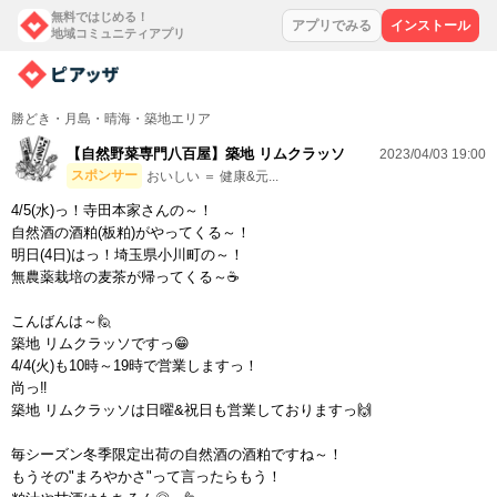
無料ではじめる！
アプリでみる
インストール
地域コミュニティアプリ
勝どき・月島・晴海・築地エリア
【自然野菜専門八百屋】築地 リムクラッソ
2023/04/03 19:00
スポンサー
おいしい ＝ 健康&元...
4/5(水)っ！寺田本家さんの～！
自然酒の酒粕(板粕)がやってくる～！
明日(4日)はっ！埼玉県小川町の～！
無農薬栽培の麦茶が帰ってくる～☕
こんばんは～🙋
築地 リムクラッソですっ😁
4/4(火)も10時～19時で営業しますっ！
尚っ‼
築地 リムクラッソは日曜&祝日も営業しておりますっ🙌
毎シーズン冬季限定出荷の自然酒の酒粕ですね～！
もうその"まろやかさ"って言ったらもう！