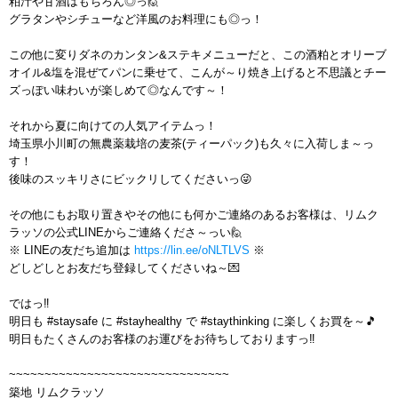
粕汁や甘酒はもちろん◎っ🙋
グラタンやシチューなど洋風のお料理にも◎っ！
この他に変りダネのカンタン&ステキメニューだと、この酒粕とオリーブ
オイル&塩を混ぜてパンに乗せて、こんが～り焼き上げると不思議とチー
ズっぽい味わいが楽しめて◎なんです～！
それから夏に向けての人気アイテムっ！
埼玉県小川町の無農薬栽培の麦茶(ティーパック)も久々に入荷しま～っ
す！
後味のスッキリさにビックリしてくださいっ😜
その他にもお取り置きやその他にも何かご連絡のあるお客様は、リムク
ラッソの公式LINEからご連絡くださ～っい🙋
※ LINEの友だち追加は
https://lin.ee/oNLTLVS
※
どしどしとお友だち登録してくださいね～💌
ではっ‼️
明日も #staysafe に #stayhealthy で #staythinking に楽しくお買を～🎵
明日もたくさんのお客様のお運びをお待ちしておりますっ‼️
~~~~~~~~~~~~~~~~~~~~~~~~~~~~~~~
築地 リムクラッソ