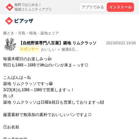
無料ではじめる！
アプリでみる
インストール
地域コミュニティアプリ
勝どき・月島・晴海・築地エリア
【自然野菜専門八百屋】築地 リムクラッソ
2023/03/22 19:00
スポンサー
おいしい ＝ 健康&元...
毎週木曜日のお楽しみっ👍
明日も14時～16時で神山のパンが来ま～っす🍞
こんばんは～🙋
築地 リムクラッソですっ😁
3/23(木)も10時～19時で営業しますっ！
尚っ‼
築地 リムクラッソは日曜&祝日も営業しておりますっ🙌
厳選素材で無添加の素朴でおいしいパンですよ🍞
①お名前