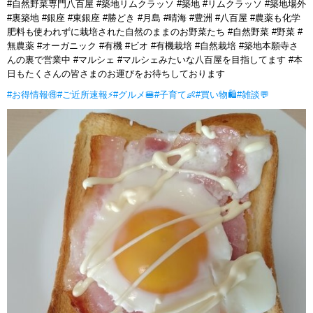
#自然野菜専門八百屋 #築地リムクラッソ #築地 #リムクラッソ #築地場外
#裏築地 #銀座 #東銀座 #勝どき #月島 #晴海 #豊洲 #八百屋 #農薬も化学
肥料も使われずに栽培された自然のままのお野菜たち #自然野菜 #野菜 #
無農薬 #オーガニック #有機 #ビオ #有機栽培 #自然栽培 #築地本願寺さ
んの裏で営業中 #マルシェ #マルシェみたいな八百屋を目指してます #本
日もたくさんの皆さまのお運びをお待ちしております
#お得情報🉐
#ご近所速報⚡
#グルメ🍔
#子育て👶
#買い物🛍
#雑談💬