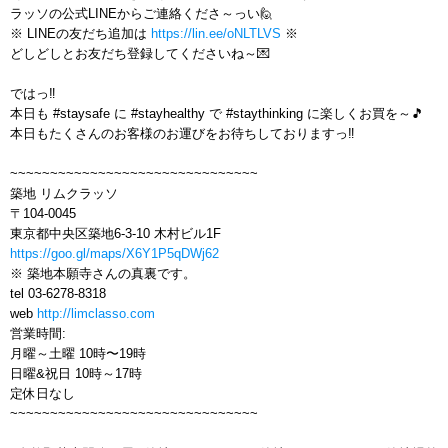
ラッソの公式LINEからご連絡くださ～っい🙋
※ LINEの友だち追加は
https://lin.ee/oNLTLVS
※
どしどしとお友だち登録してくださいね～💌
ではっ‼️
本日も #staysafe に #stayhealthy で #staythinking に楽しくお買を～🎵
本日もたくさんのお客様のお運びをお待ちしておりますっ‼️
~~~~~~~~~~~~~~~~~~~~~~~~~~~~~~~
築地 リムクラッソ
〒104-0045
東京都中央区築地6-3-10 木村ビル1F
https://goo.gl/maps/X6Y1P5qDWj62
※ 築地本願寺さんの真裏です。
tel 03-6278-8318
web
http://limclasso.com
営業時間:
月曜～土曜 10時〜19時
日曜&祝日 10時～17時
定休日なし
~~~~~~~~~~~~~~~~~~~~~~~~~~~~~~~