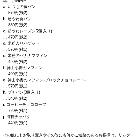
②ご予約内容
a. いつもの食パン
… 570円(残2)
b. 超やわ食パン
… 880円(残2)
c. 超やわレーズン(2個入り)
… 470円(残2)
d. 米粉入りバゲット
… 570円(残1)
e. 米粉のバナナマフィン
… 490円(残2)
f. 神山小麦のマフィン
… 490円(残1)
g. 神山小麦のマフィン-ブロックチョコレート-
… 570円(残1)
h. プチパン(3個入り)
… 340円(残2)
i. コーヒーチョコローフ
… 720円(残1)
j. 海苔チャバタ
… 440円(残1)
その他にもお取り置きやその他にも何かご連絡のあるお客様は、リムク