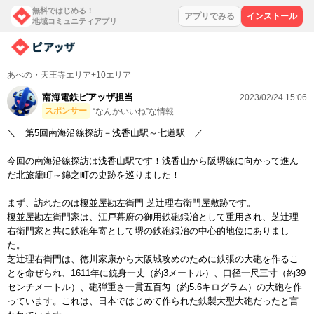
無料ではじめる！
アプリでみる
インストール
地域コミュニティアプリ
あべの・天王寺エリア+10エリア
南海電鉄ピアッザ担当
2023/02/24 15:06
スポンサー
“なんかいいね”な情報...
＼ 第5回南海沿線探訪－浅香山駅～七道駅 ／
今回の南海沿線探訪は浅香山駅です！浅香山から阪堺線に向かって進ん
だ北旅籠町～錦之町の史跡を巡りました！
まず、訪れたのは榎並屋勘左衛門 芝辻理右衛門屋敷跡です。
榎並屋勘左衛門家は、江戸幕府の御用鉄砲鍛冶として重用され、芝辻理
右衛門家と共に鉄砲年寄として堺の鉄砲鍛冶の中心的地位にありまし
た。
芝辻理右衛門は、徳川家康から大阪城攻めのために鉄張の大砲を作るこ
とを命ぜられ、1611年に銃身一丈（約3メートル）、口径一尺三寸（約39
センチメートル）、砲弾重さ一貫五百匁（約5.6キログラム）の大砲を作
っています。これは、日本ではじめて作られた鉄製大型大砲だったと言