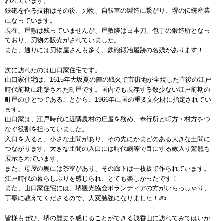
われています。
鉄砲を作る技術はその後、刃物、自転車の製造に繋がり、堺の伝統産業
になっています。
現在、屋敷は残っていませんが、屋敷跡は日本刀、包丁の鍛造所となっ
ており、刃物の販売がされていました。
また、通りには刃物屋さんも多く、鉄砲鍛冶屋跡の名残があります！
次に訪れたのは山口家住宅です。
山口家住宅は、1615年大坂夏の陣の戦火で市街地が全焼した直後の江戸
時代前期に建築された町屋です。国内でも現存する数少ない江戸前期の
町屋のひとつであることから、1966年に国の重要文化財に指定されてい
ます。
山口家は、江戸時代に近隣農村の庄屋を務め、奉行所と町方・村方をつ
なぐ役割を担っていました。
入口を入ると、小さな土間があり、その先にかまどのある大きな土間に
つながります。大きな土間の入口には時代劇等で目にする嫁入り駕籠も
展示されています。
また、母屋の奥には茶室があり、その廊下は一枚板で作られています。
江戸時代の暮らしぶりを感じられ、とても楽しかったです！
また、山口家住宅には、堺観光協会ボランティアの方がいらっしゃり、
丁寧に教えてくださるので、大変勉強になりました！✍
皆様もぜひ、堺の歴史を感じることができる浅香山に訪れてみてはいか