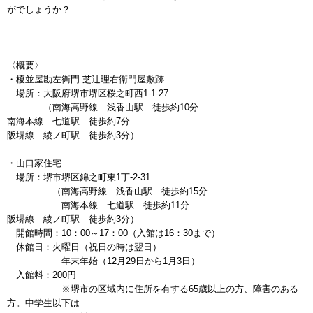
がでしょうか？
〈概要〉
・榎並屋勘左衛門 芝辻理右衛門屋敷跡
場所：大阪府堺市堺区桜之町西1-1-27
（南海高野線 浅香山駅 徒歩約10分
南海本線 七道駅 徒歩約7分
阪堺線 綾ノ町駅 徒歩約3分）
・山口家住宅
場所：堺市堺区錦之町東1丁-2‐31
（南海高野線 浅香山駅 徒歩約15分
南海本線 七道駅 徒歩約11分
阪堺線 綾ノ町駅 徒歩約3分）
開館時間：10：00～17：00（入館は16：30まで）
休館日：火曜日（祝日の時は翌日）
年末年始（12月29日から1月3日）
入館料：200円
※堺市の区域内に住所を有する65歳以上の方、障害のある
方。中学生以下は