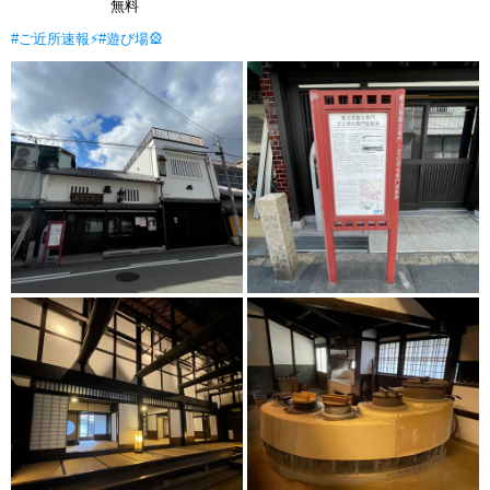
無料
#ご近所速報⚡
#遊び場🎡