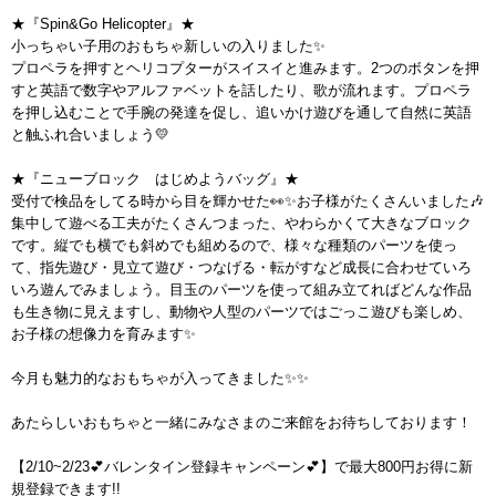
★『Spin&Go Helicopter』★
小っちゃい子用のおもちゃ新しいの入りました✨
プロペラを押すとヘリコプターがスイスイと進みます。2つのボタンを押
すと英語で数字やアルファベットを話したり、歌が流れます。プロペラ
を押し込むことで手腕の発達を促し、追いかけ遊びを通して自然に英語
と触ふれ合いましょう💛
★『ニューブロック はじめようバッグ』★
受付で検品をしてる時から目を輝かせた👀✨お子様がたくさんいました🎶
集中して遊べる工夫がたくさんつまった、やわらかくて大きなブロック
です。縦でも横でも斜めでも組めるので、様々な種類のパーツを使っ
て、指先遊び・見立て遊び・つなげる・転がすなど成長に合わせていろ
いろ遊んでみましょう。目玉のパーツを使って組み立てればどんな作品
も生き物に見えますし、動物や人型のパーツではごっこ遊びも楽しめ、
お子様の想像力を育みます✨
今月も魅力的なおもちゃが入ってきました✨✨
あたらしいおもちゃと一緒にみなさまのご来館をお待ちしております！
【2/10~2/23💕バレンタイン登録キャンペーン💕】で最大800円お得に新
規登録できます!!