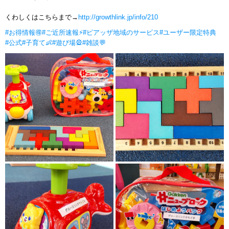
くわしくはこちらまで→
http://growthlink.jp/info/210
#お得情報🉐
#ご近所速報⚡
#ピアッザ地域のサービス
#ユーザー限定特典
#公式
#子育て👶
#遊び場🎡
#雑談💬