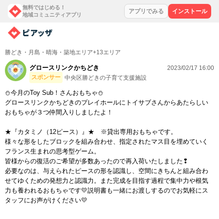
無料ではじめる！
アプリでみる
インストール
地域コミュニティアプリ
勝どき・月島・晴海・築地エリア+13エリア
グロースリンクかちどき
2023/02/17 16:00
スポンサー
中央区勝どきの子育て支援施設
⛄今月のToy Sub！さんおもちゃ⛄
グロースリンクかちどきのプレイホールにトイサブさんからあたらしい
おもちゃが３つ仲間入りしましたよ！
★『カタミノ（12ピース）』★ ※貸出専用おもちゃです。
様々な形をしたブロックを組み合わせ、指定されたマス目を埋めていく
フランス生まれの思考型ゲーム。
皆様からの復活のご希望が多数あったので再入荷いたしました❢
必要なのは、与えられたピースの形を認識し、空間にきちんと組み合わ
せてゆくための発想力と認識力。また完成を目指す過程で集中力や根気
力も養われるおもちゃです💛説明書も一緒にお渡しするのでお気軽にス
タッフにお声がけください💛