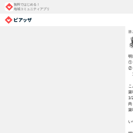
無料ではじめる！
地域コミュニティアプリ
勝
明
①
②
1
こ
築
1
尚
築
い