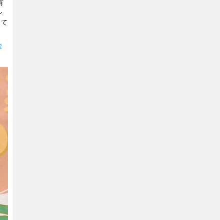
有
シ
して
