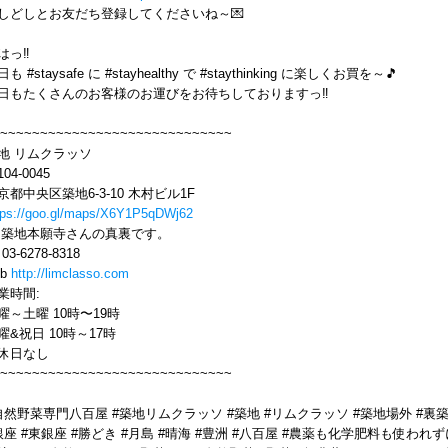
しどしとお友だち登録してくださいね～💌
はっ‼️
も #staysafe に #stayhealthy で #staythinking に楽しくお買を～🎵
日もたくさんのお客様のお運びをお待ちしておりますっ‼️
~~~~~~~~~~~~~~~~~~~~~~~~~~~~~
地 リムクラッソ
04-0045
京都中央区築地6-3-10 木村ビル1F
tps://goo.gl/maps/X6Y1P5qDWj62
 築地本願寺さんの真裏です。
l 03-6278-8318
eb
http://limclasso.com
業時間:
曜～土曜 10時〜19時
曜&祝日 10時～17時
休日なし
~~~~~~~~~~~~~~~~~~~~~~~~~~~~~
自然野菜専門八百屋 #築地リムクラッソ #築地 #リムクラッソ #築地場外 #裏
銀座 #東銀座 #勝どき #月島 #晴海 #豊洲 #八百屋 #農薬も化学肥料も使われず