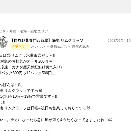
どき・月島・晴海・築地エリア
【自然野菜専門八百屋】築地 リムクラッソ
2023/01/24 19
スポンサー
おいしい ＝ 健康&元気 ＝ 自然の恵み
日は😍リムクラ水曜市😍だよっ‼️
 対象のお野菜がオール200円🥕
 冷凍・カナダ産天然紅鮭(1切れ入り)
パック300円っ‼️2パック500円っ‼️
んばんは～🙋
地 リムクラッソですっ😁
/25(水)も10時～19時で営業ですっ‼️
っ‼️
地 リムクラッソは日曜&祝日も営業しておりますっ🙌
や～。夕方になったら急に風が強く&冷たくなってきましたね…🥶