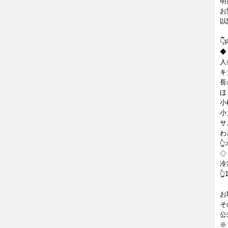
明
お
以

◆
人
キ
長
ほ
小
小
サ
わ

◇
冷

お
そ
公
※