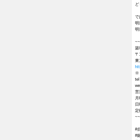
ど
で
明日
明
~~
築
〒1
東
ht
※
te
w
営
月
日
定
~~
#
#