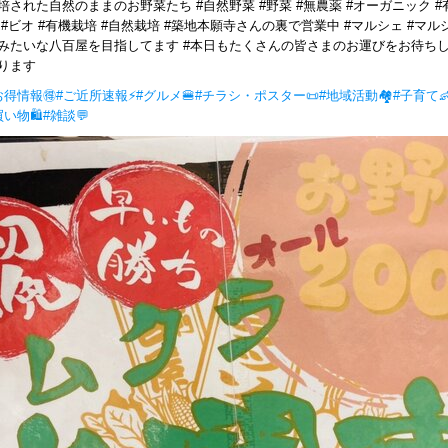
培された自然のままのお野菜たち #自然野菜 #野菜 #無農薬 #オーガニック #
 #ビオ #有機栽培 #自然栽培 #築地本願寺さんの裏で営業中 #マルシェ #マル
みたいな八百屋を目指してます #本日もたくさんの皆さまのお運びをお待ち
ります
お得情報🉐
#ご近所速報⚡
#グルメ🍔
#チラシ・ポスター📜
#地域活動🏘
#子育て
買い物🛍
#雑談💬