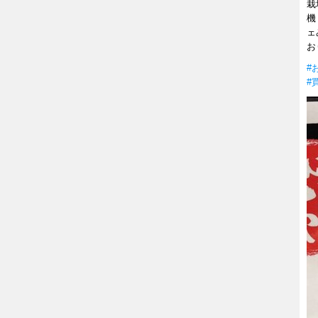
栽
機
ェ
お
#
#