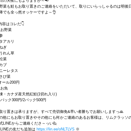
日の天候にもよりますが～📢
野菜も鮭もお取り置きのご連絡をいただいて、取りにいらっしゃるのは明後
降でも全っ然オッケーですよ～👌
内容はコレだ👇
 お野菜
参
タアカリ
ねぎ
うれん草
松菜
カブ
ニーレタス
さび菜
オール200円
 お魚
凍・カナダ産天然紅鮭(1切れ入り)
1パック300円/2パック500円
取り置きは承りますが、すべて売切御免&早い者勝ちでお願いしますっ🙏
の他にもお取り置きやその他にも何かご連絡のあるお客様は、リムクラッソ
式LINEからご連絡くださ～っい🙋
 LINEの友だち追加は
https://lin.ee/oNLTLVS
※