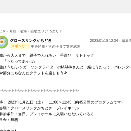
どき・月島・晴海・築地エリア+5エリア
グロースリンクかちどき
2023/01/18 12:34・編
スポンサー
中央区勝どきの子育て支援施設
歳から大人まで 親子でふれあい 手遊び リトミック
うたってあそぼ』
遊びうた/シンガーソングライターのMANAさんと一緒にうたって、バレンタ
や節分にちなんだクラフトを楽しもう🎵
✨✨✨✨✨✨✨✨✨✨✨✨✨✨✨✨✨✨✨✨✨✨✨✨✨
時： 2023年1月21日（土） 11:00〜11:45〈約45分間のプログラムです〉
場：グロースリンクかちどき プレイホール
加条件：当日、プレイホールに入場いただいている方
金：無料