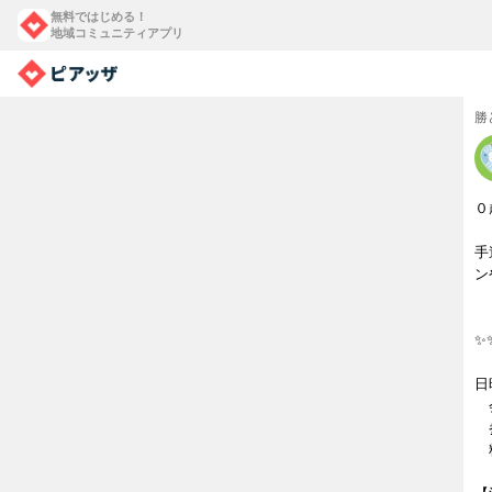
無料ではじめる！
地域コミュニティアプリ
勝
０
『
手
ン
✨
日
会
参
料