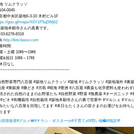
地 リムクラッソ
04-0045
京都中央区築地6-3-10 木村ビル1F
tps://goo.gl/maps/X6Y1P5qDWj62
 築地本願寺さんの真裏です。
l 03-6278-8318
eb
http://limclasso.com
業時間:
曜～土曜 10時〜19時
曜&祝日 10時～17時
休日なし
~~~~~~~~~~~~~~~~~~~~~~~~~~~~~
自然野菜専門八百屋 #築地リムクラッソ #築地 #リムクラッソ #築地場外 #裏
銀座 #東銀座 #勝どき #月島 #晴海 #豊洲 #八百屋 #農薬も化学肥料も使われず
培された自然のままのお野菜たち #自然野菜 #野菜 #無農薬 #オーガニック #
 #ビオ #有機栽培 #自然栽培 #築地本願寺さんの裏で営業中 #マルシェ #マル
みたいな八百屋を目指してます #本日もたくさんの皆さまのお運びをお待ち
ります
お得情報🉐
#グルメ🍔
#チラシ・ポスター📜
#子育て👶
#買い物🛍
#雑談💬