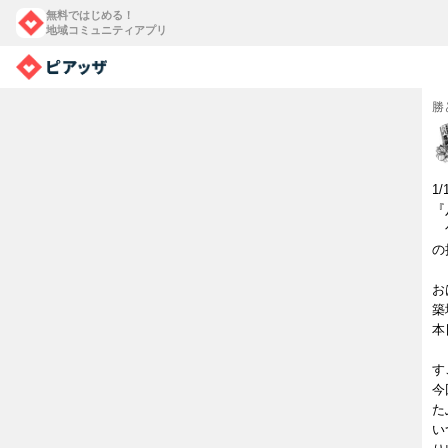
無料ではじめる！
地域コミュニティアプリ
勝
1
『
旬
の
お
築
本
す
今
た
い