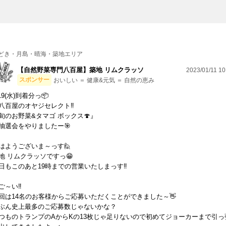
どき・月島・晴海・築地エリア
【自然野菜専門八百屋】築地 リムクラッソ
2023/01/11 10
スポンサー
おいしい ＝ 健康&元気 ＝ 自然の恵み
/19(水)到着分っ📦
八百屋のオヤジセレクト‼️
のお野菜&タマゴ ボックス🍄』
抽選会をやりましたー🎯
はようございま～っす🙋
地 リムクラッソですっ😁
日もこのあと19時までの営業いたしまっす‼️
ご～い‼
回は14名のお客様からご応募いただくことができました～👋
ぶん史上最多のご応募数じゃないかな？
つものトランプのAからKの13枚じゃ足りないので初めてジョーカーまで引っ