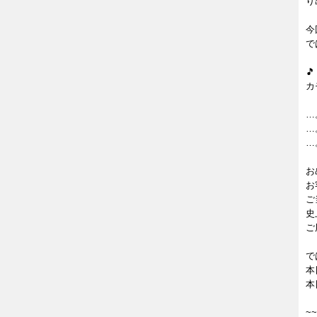
り
今
で

カ
…
…
…
お
お
ご
史
ご
で
本日
本
~~