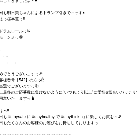
出してきましたよ～♠
回も明日美ちゃんによるトランプ引きで～っす♠
はっ👏早速っ‼
ドラムロールっ🥁
モーンヌっ🤪
。
。…。
。…。…。
めでとうございますっ🎉
客様番号【542】の方っ✋️
当選でございますっ🎯
上最多のご応募数に負けないように"いつもより以上"に愛情&気合いバッチリ
用意いたしますっ🧳
はっ‼️
も #staysafe に #stayhealthy で #staythinking に楽しくお買を～🎵
日もたくさんのお客様のお運びをお待ちしておりますっ‼️
~~~~~~~~~~~~~~~~~~~~~~~~~~~~~