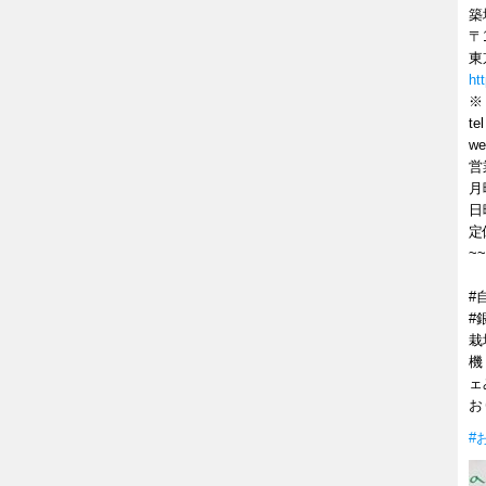
築
〒1
東
ht
※
te
w
営
月
日
定
~~
#
#
栽
機
ェ
お
#