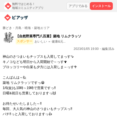
無料ではじめる！
アプリでみる
インストール
地域コミュニティアプリ
勝どき・月島・晴海・築地エリア
【自然野菜専門八百屋】築地 リムクラッソ
スポンサー
おいしい ＝ 健康&元...
2023/01/05 19:00・編集済み
神山のさつまいもチップスも入荷してまっす🍠
キノコなども明日から入荷開始で～っす🍄
ブロッコリーや白菜も夕方には入荷しま～っす🥦
こんばんは～🙋
築地 リムクラッソですっ😁
1/6(金)も10時～19時で営業ですっ‼️
日曜&祝日も営業しておりますっ🙌
お待たせいたしました～‼️
毎回、大人気の神山のさつまいもチップスっ‼️
バチ‼️っと入荷しておりますっ👍