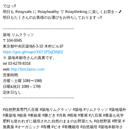
ではっ‼️
明日も #staysafe に #stayhealthy で #staythinking に楽しくお買を～🎵
明日もたくさんのお客様のお運びをお待ちしておりますっ‼️
~~~~~~~~~~~~~~~~~~~~~~~~~~~~~~~
築地 リムクラッソ
〒104-0045
東京都中央区築地6-3-10 木村ビル1F
https://goo.gl/maps/X6Y1P5qDWj62
※ 築地本願寺さんの真裏です。
tel 03-6278-8318
web
http://limclasso.com
営業時間:
月曜～土曜 10時〜19時
日曜&祝日 10時～17時
定休日なし
~~~~~~~~~~~~~~~~~~~~~~~~~~~~~~~
#自然野菜専門八百屋 #築地リムクラッソ #築地 #リムクラッソ #築地場外
#裏築地 #銀座 #東銀座 #勝どき #月島 #晴海 #豊洲 #八百屋 #農薬も化学
肥料も使われずに栽培された自然のままのお野菜たち #自然野菜 #野菜 #
無農薬 #オーガニック #有機 #ビオ #有機栽培 #自然栽培 #築地本願寺さ