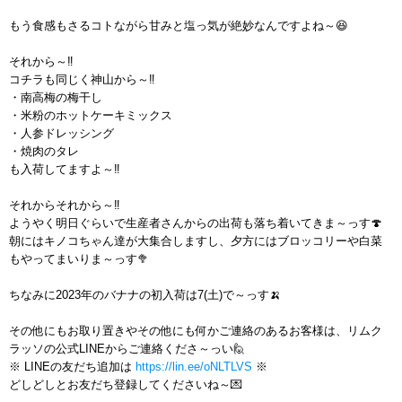
もう食感もさるコトながら甘みと塩っ気が絶妙なんですよね～😆
それから～‼️
コチラも同じく神山から～‼️
・南高梅の梅干し
・米粉のホットケーキミックス
・人参ドレッシング
・焼肉のタレ
も入荷してますよ～‼️
それからそれから～‼️
ようやく明日ぐらいで生産者さんからの出荷も落ち着いてきま～っす🍄
朝にはキノコちゃん達が大集合しますし、夕方にはブロッコリーや白菜
もやってまいりま～っす🥦
ちなみに2023年のバナナの初入荷は7(土)で～っす🍌
その他にもお取り置きやその他にも何かご連絡のあるお客様は、リムク
ラッソの公式LINEからご連絡くださ～っい🙋
※ LINEの友だち追加は
https://lin.ee/oNLTLVS
※
どしどしとお友だち登録してくださいね～💌