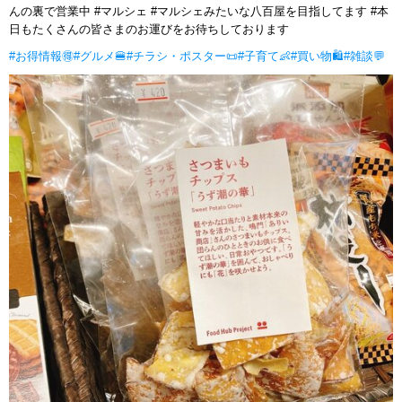
んの裏で営業中 #マルシェ #マルシェみたいな八百屋を目指してます #本
日もたくさんの皆さまのお運びをお待ちしております
#お得情報🉐
#グルメ🍔
#チラシ・ポスター📜
#子育て👶
#買い物🛍
#雑談💬