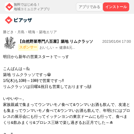
無料ではじめる！
アプリでみる
インストール
地域コミュニティアプリ
勝どき・月島・晴海・築地エリア
【自然野菜専門八百屋】築地 リムクラッソ
2023/01/04 17:00
スポンサー
おいしい ＝ 健康&元...
明日から新年の営業スタートで～っす
こんばんは～🙋
築地 リムクラッソですっ😁
1/5(木)も10時～19時で営業ですっ‼️
リムクラッソは日曜&祝日も営業しておりますっ🙌
いやいや～。
家族親戚で集まってウンマいモノ食べて&ウンマいお酒も飲んで、友達と
も集まってウンマいモノ食べて&ウンマいお酒も飲んで、年明けにはプロ
レスの展示会にも行ってイッテンヨンの東京ドームにも行って、食べま
くり&飲みまくり&プロレス三昧で楽し過ぎるお正月でした～🎍