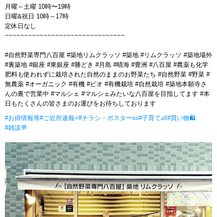
月曜～土曜 10時〜19時
日曜&祝日 10時～17時
定休日なし
~~~~~~~~~~~~~~~~~~~~~~~~~~~~~~~
#自然野菜専門八百屋 #築地リムクラッソ #築地 #リムクラッソ #築地場外
#裏築地 #銀座 #東銀座 #勝どき #月島 #晴海 #豊洲 #八百屋 #農薬も化学
肥料も使われずに栽培された自然のままのお野菜たち #自然野菜 #野菜 #
無農薬 #オーガニック #有機 #ビオ #有機栽培 #自然栽培 #築地本願寺さ
んの裏で営業中 #マルシェ #マルシェみたいな八百屋を目指してます #本
日もたくさんの皆さまのお運びをお待ちしております
#お得情報🉐
#ご近所速報⚡
#チラシ・ポスター📜
#子育て👶
#買い物🛍
#雑談💬