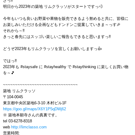
さっ‼
明日から2023年の築地 リムクラッソがスタートですっ💨
今年もいつも良いお野菜や果物を販売できるよう努めると共に、皆様に
お楽しみいただける企画などもドンドンご提案していきま～っす🎉
それから～‼
きっと春先にはスッゴい楽しいご報告もできると思いますっ‼
どうぞ2023年もリムクラッソを宜しくお願いしますっ👍
ではっ‼️
2023年も #staysafe に #stayhealthy で #staythinking に楽しくお買い物
を～🎵
~~~~~~~~~~~~~~~~~~~~~~~~~~~~~~~
築地 リムクラッソ
〒104-0045
東京都中央区築地6-3-10 木村ビル1F
https://goo.gl/maps/X6Y1P5qDWj62
※ 築地本願寺さんの真裏です。
tel 03-6278-8318
web
http://limclasso.com
営業時間: