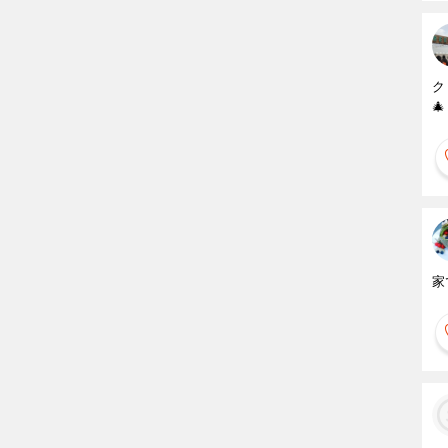
ク
🎄
家