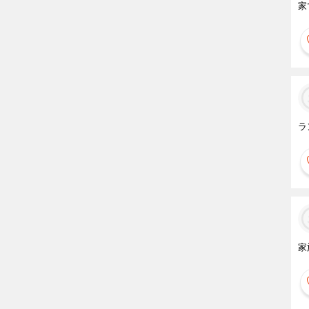
家
ラ
家