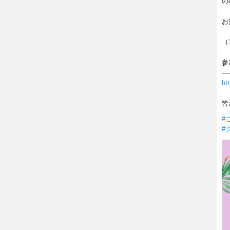
の
お
（
参
―
ht
皆
#
#