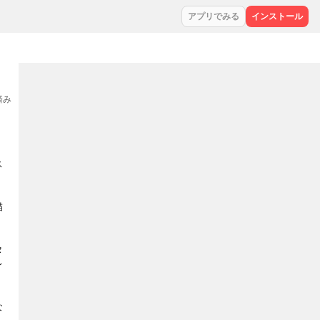
アプリでみる
インストール
集済み
ス
描
タ
レ
な