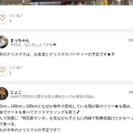
いいね！
3
まっちゃん
3
今日は、なにをしようかな❤️
年のクリスマスは、お友達とクリスマスパーティーの予定です🎄🥂
いいね！
1
じょこ
3
zoomで見切れた愛犬を誰も褒めないのが最近の悩み。
80cm→140cm→100cmとなぜか毎年小型化している我が家のツリー🎄を囲み
族でケーキを食べてクリスマスソングを歌う🎵
んで深夜に『明石家サンタ』を見ながら子どもに内緒で歌舞伎揚げとかをベ
で食べる。
れが今年のクリスマスの予定です♡