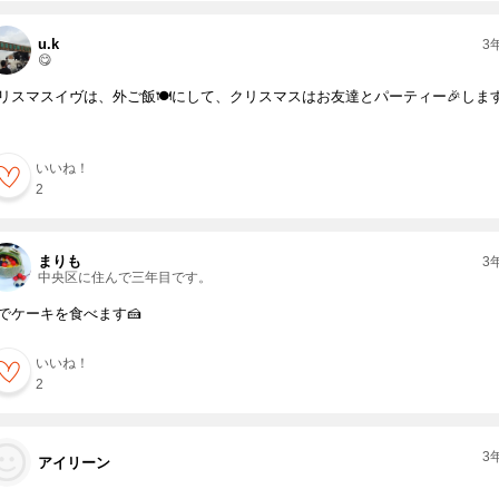
u.k
3
😋
リスマスイヴは、外ご飯🍽にして、クリスマスはお友達とパーティー🎉しま
いいね！
2
まりも
3
中央区に住んで三年目です。
でケーキを食べます🍰
いいね！
2
3
アイリーン