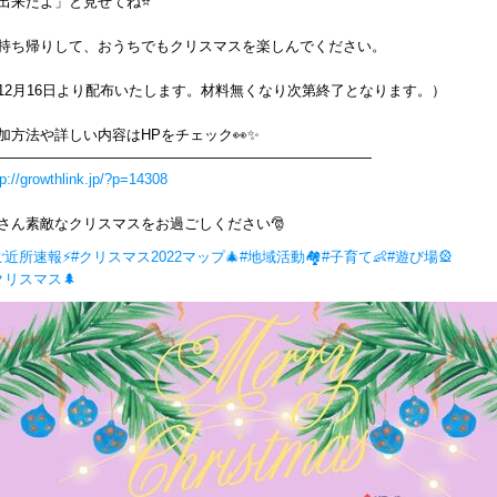
出来たよ」と見せてね⭐️
持ち帰りして、おうちでもクリスマスを楽しんでください。
12月16日より配布いたします。材料無くなり次第終了となります。）
加方法や詳しい内容はHPをチェック👀✨
――――――――――――――――――――――――――
tp://growthlink.jp/?p=14308
さん素敵なクリスマスをお過ごしください🎅
ご近所速報⚡
#クリスマス2022マップ🎄
#地域活動🏘
#子育て👶
#遊び場🎡
クリスマス🌲