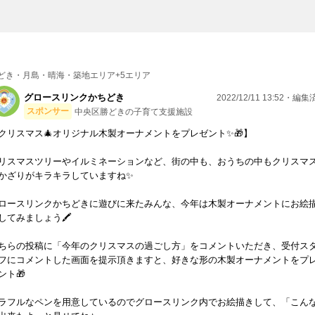
どき・月島・晴海・築地エリア+5エリア
グロースリンクかちどき
2022/12/11 13:52・編
スポンサー
中央区勝どきの子育て支援施設
クリスマス🎄オリジナル木製オーナメントをプレゼント✨🎁】
リスマスツリーやイルミネーションなど、街の中も、おうちの中もクリスマ
かざりがキラキラしていますね✨
ロースリンクかちどきに遊びに来たみんな、今年は木製オーナメントにお絵
してみましょう🖍
ちらの投稿に「今年のクリスマスの過ごし方」をコメントいただき、受付ス
フにコメントした画面を提示頂きますと、好きな形の木製オーナメントをプ
ント🎁
ラフルなペンを用意しているのでグロースリンク内でお絵描きして、「こん