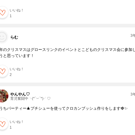
いいね！
1
3
らむ
年のクリスマスはグロースリンクのイベントとこどものクリスマス会に参加
うと思っています！
いいね！
2
やんやん♡
3
育児奮闘中╰(*´︶`*)╯♡
うちパーティー🎄プチシューを使ってクロカンブッシュ作りをします🍓✨
いいね！
1