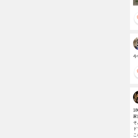
今
1
家
そ
ド
こ