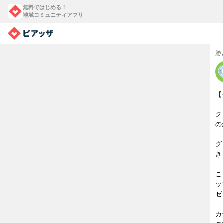
無料ではじめる！
地域コミュニティアプリ
勝
【
ク
の
グ
き
こ
ッ
ゼ
カ