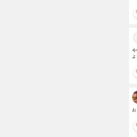
今
よ
お