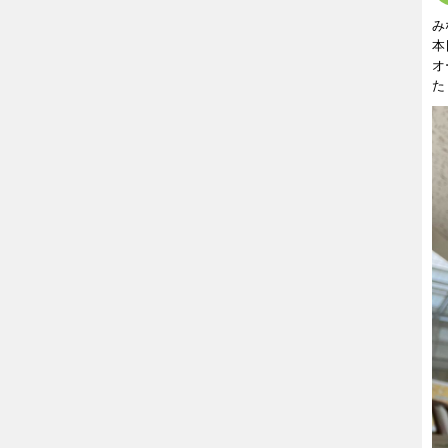
み
本
オ
た