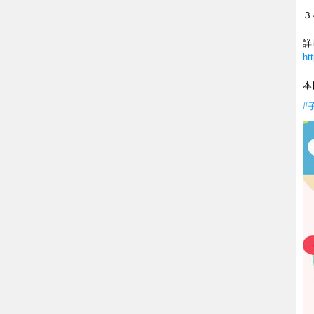
３
詳
ht
本
#