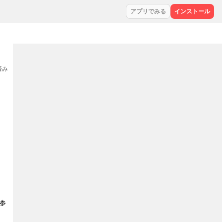
アプリでみる
インストール
集済み
参