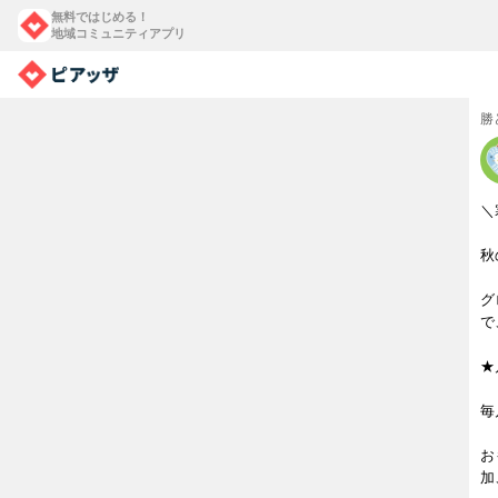
無料ではじめる！
地域コミュニティアプリ
勝
＼
秋
グ
で
★
毎
お
加