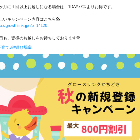
ヶ月に１回以上お越しになる場合は、1DAYパスよりお得です。
しいキャンペーン内容はこちら💁
tp://growthlink.jp/?p=14120
日も、皆様のお越しをお待ちしております💚
子育て👶
#遊び場🎡