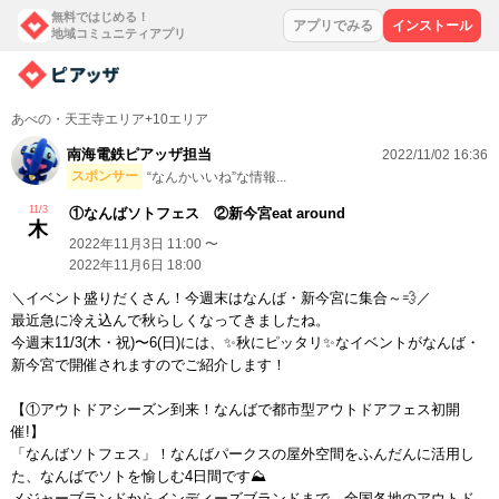
無料ではじめる！
アプリでみる
インストール
地域コミュニティアプリ
あべの・天王寺エリア+10エリア
南海電鉄ピアッザ担当
2022/11/02 16:36
スポンサー
“なんかいいね”な情報...
11/3
①なんばソトフェス ②新今宮eat around
木
2022年11月3日 11:00 〜
2022年11月6日 18:00
＼イベント盛りだくさん！今週末はなんば・新今宮に集合～💨／
最近急に冷え込んで秋らしくなってきましたね。
今週末11/3(木・祝)〜6(日)には、✨秋にピッタリ✨なイベントがなんば・
新今宮で開催されますのでご紹介します！
【①アウトドアシーズン到来！なんばで都市型アウトドアフェス初開
催!】
「なんばソトフェス」！なんばパークスの屋外空間をふんだんに活用し
た、なんばでソトを愉しむ4日間です⛰
メジャーブランドからインディーズブランドまで、全国各地のアウトド