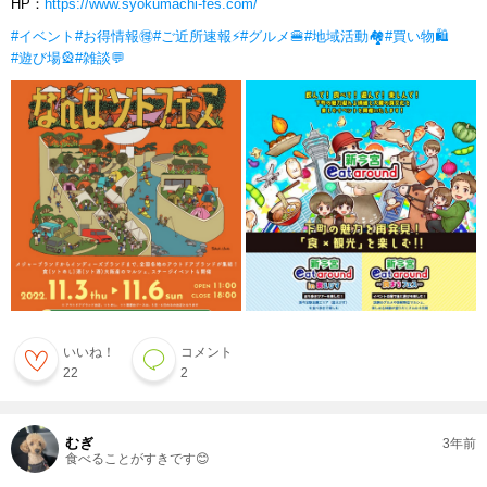
HP：
https://www.syokumachi-fes.com/
#イベント
#お得情報🉐
#ご近所速報⚡
#グルメ🍔
#地域活動🏘
#買い物🛍
#遊び場🎡
#雑談💬
いいね！
コメント
22
2
むぎ
3年前
食べることがすきです😊