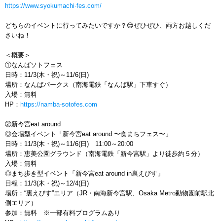
https://www.syokumachi-fes.com/
どちらのイベントに行ってみたいですか？😊ぜひぜひ、両方お越しくだ
さいね！
＜概要＞
①なんばソトフェス
日時：11/3(木・祝)～11/6(日)
場所：なんばパークス（南海電鉄「なんば駅」下車すぐ）
入場：無料
HP：
https://namba-sotofes.com
②新今宮eat around
◎会場型イベント「新今宮eat around 〜食まちフェス〜」
日時：11/3(木・祝)～11/6(日) 11:00～20:00
場所：恵美公園グラウンド（南海電鉄「新今宮駅」より徒歩約５分）
入場：無料
◎まち歩き型イベント「新今宮eat around in裏えびす」
日程：11/3(木・祝)～12/4(日)
場所：“裏えびす”エリア（JR・南海新今宮駅、Osaka Metro動物園前駅北
側エリア）
参加：無料 ※一部有料プログラムあり