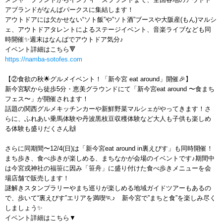
アブランドがなんばパークスに集結します！
アウトドアには欠かせない“ソト飯”や”ソト酒”ブースや大阪産(もん)マルシ
ェ、アウトドアタレントによるステージイベント、音楽ライブなども同
時開催✨週末はなんばでアウトドア気分♪
イベント詳細はこちら🔻
https://namba-sotofes.com
【②食欲の秋🌟グルメイベント！「新今宮 eat around」開催🎉】
新今宮駅から徒歩5分・恵美グラウンドにて「新今宮eat around 〜食まち
フェス〜」が開催されます！
話題の関西グルメキッチンカーや新鮮野菜マルシェがやってきます！さ
らに、ふれあい乗馬体験や丹波黒枝豆収穫体験など大人も子供も楽しめ
る体験も盛りだくさん🙌
さらに同期間〜12/4(日)は「新今宮eat around in裏えびす」も同時開催！
まち歩き、食べ歩きが楽しめる、まちなかが会場のイベントです♪期間中
は今宮戎神社の福笹に因み「笹舟」に盛り付けた食べ歩きメニューを会
場店舗で販売します！
謎解きスタンプラリーやまち巡りが楽しめる地域ガイドツアーもあるの
で、歩いて“裏えびす”エリアを満喫🏃♪ 新今宮で”まちと食”を楽しみ尽く
しましょう✨
イベント詳細はこちら▼