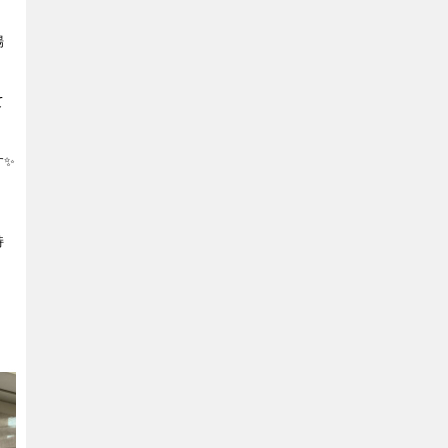
場
て
す✨
持