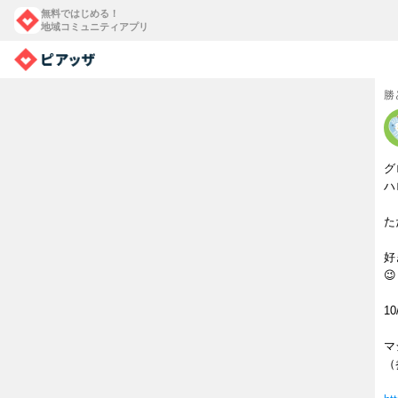
無料ではじめる！
地域コミュニティアプリ
勝
グ
ハ
た
好

1
マ
（