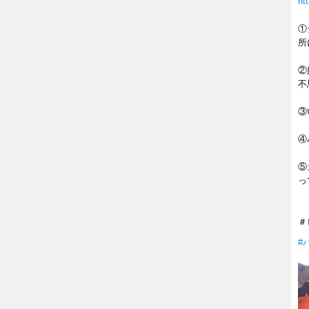
ht
①
所
②
不
③
④
⑤
っ
＃
#