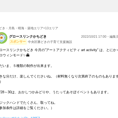
どき・月島・晴海・築地エリア+13エリア
グロースリンクかちどき
2022/10/21 17:00・編
スポンサー
中央区勝どきの子育て支援施設
ロースリンクかちどき 今月の”アートアクティビティ art activity” は、とにか
ロウィンモード✨👻
だいま、５種類の制作が出来ます。
きな分だけ、楽しんでくださいね。（材料無くなり次第終了のものもありま
）
0/28～30は、おかしつかみどりや、うたってあそぼイベントもあります。
ジックハンドでたくさん、取ってね。
参加条件は詳細をご覧ください。）