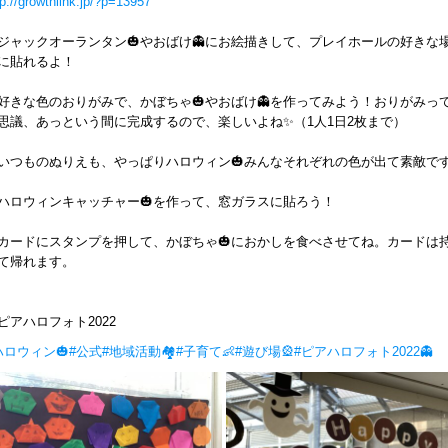
tp://growthlink.jp/?p=13957
ジャックオーランタン🎃やおばけ👻にお絵描きして、プレイホールの好きな
に貼れるよ！
好きな色のおりがみで、かぼちゃ🎃やおばけ👻を作ってみよう！おりがみっ
思議、あっという間に完成するので、楽しいよね✨（1人1日2枚まで）
いつものぬりえも、やっぱりハロウィン🎃みんなそれぞれの色が出て素敵で
ハロウィンキャッチャー🎃を作って、窓ガラスに貼ろう！
カードにスタンプを押して、かぼちゃ🎃におかしを食べさせてね。カードは
て帰れます。
ピアハロフォト2022
ハロウィン🎃
#公式
#地域活動🏘
#子育て👶
#遊び場🎡
#ピアハロフォト2022👻