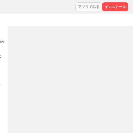
アプリでみる
インストール
集済み
く
す