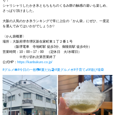
り！
シャリシャリしたかき氷ともちもちのくるみ餅の触感の違いも楽しめ、
さっぱり頂けました。
大阪の人気のかき氷ランキングで常に上位の「かん袋」にぜひ、一度足
を運んでみてはいかがでしょうか❔
〈かん袋概要〉
場所：大阪府堺市堺区新在家町東１丁２番１号
（阪堺電車 寺地町駅 徒歩3分、御陵前駅 徒歩4分）
営業時間：10：00～17：00 （定休日 火/水曜日）
※売り切れ次第営業終了
公式HP：
https://kanbukuro.co.jp/
#グルメ🍔
#今日の一枚📷
#夏だね🏖
#夏グルメ🍧
#子育て👶
#遊び場🎡