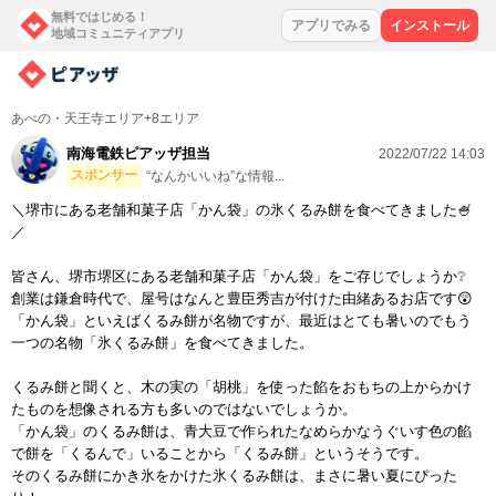
無料ではじめる！
アプリでみる
インストール
地域コミュニティアプリ
あべの・天王寺エリア+8エリア
南海電鉄ピアッザ担当
2022/07/22 14:03
スポンサー
“なんかいいね”な情報...
＼堺市にある老舗和菓子店「かん袋」の氷くるみ餅を食べてきました🍧
／
皆さん、堺市堺区にある老舗和菓子店「かん袋」をご存じでしょうか❔
創業は鎌倉時代で、屋号はなんと豊臣秀吉が付けた由緒あるお店です😲
「かん袋」といえばくるみ餅が名物ですが、最近はとても暑いのでもう
一つの名物「氷くるみ餅」を食べてきました。
くるみ餅と聞くと、木の実の「胡桃」を使った餡をおもちの上からかけ
たものを想像される方も多いのではないでしょうか。
「かん袋」のくるみ餅は、青大豆で作られたなめらかなうぐいす色の餡
で餅を「くるんで」いることから「くるみ餅」というそうです。
そのくるみ餅にかき氷をかけた氷くるみ餅は、まさに暑い夏にぴった